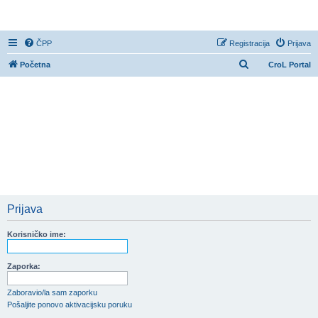
CroL Forum
ČPP
Registracija
Prijava
P
Početna
CroL Portal
r
e
t
r
a
ž
n
i
Prijava
k
Korisničko ime:
Zaporka:
Zaboravio/la sam zaporku
Pošaljite ponovo aktivacijsku poruku