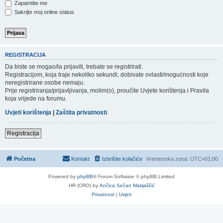
Zapamtite me
Sakrijte moj online status
REGISTRACIJA
Da biste se mogao/la prijaviti, trebate se registrirati.
Registracijom, koja traje nekoliko sekundi, dobivate ovlasti/mogućnosti koje
neregistrirane osobe nemaju.
Prije registriranja/prijavljivanja, molim(o), proučite Uvjete korištenja i Pravila
koja vrijede na forumu.
Uvjeti korištenja
|
Zaštita privatnosti
Registracija
Početna
Kontakt
Izbrišite kolačiće
Vremenska zona:
UTC+01:00
Powered by
phpBB
® Forum Software © phpBB Limited
HR (CRO) by
Ančica Sečan Matijaščić
Privatnost
|
Uvjeti