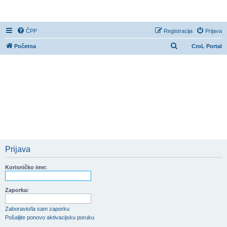
CroL Forum
ČPP
Registracija
Prijava
P
Početna
CroL Portal
r
e
t
r
a
ž
n
i
Prijava
k
Korisničko ime:
Zaporka:
Zaboravio/la sam zaporku
Pošaljite ponovo aktivacijsku poruku