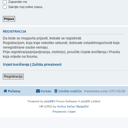
Zapamtite me
Sakrijte moj online status
REGISTRACIJA
Da biste se mogao/la prijaviti, trebate se registrirati.
Registracijom, koja traje nekoliko sekundi, dobivate ovlasti/mogućnosti koje
neregistrirane osobe nemaju.
Prije registriranja/prijavljivanja, molim(o), proučite Uvjete korištenja i Pravila
koja vrijede na forumu.
Uvjeti korištenja
|
Zaštita privatnosti
Registracija
Početna
Kontakt
Izbrišite kolačiće
Vremenska zona:
UTC+01:00
Powered by
phpBB
® Forum Software © phpBB Limited
HR (CRO) by
Ančica Sečan Matijaščić
Privatnost
|
Uvjeti