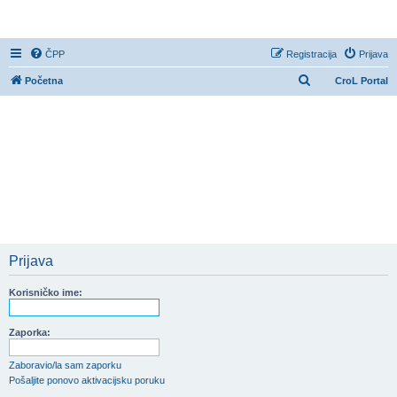
CroL Forum
ČPP
Registracija
Prijava
P
Početna
CroL Portal
r
e
t
r
a
ž
n
i
Prijava
k
Korisničko ime:
Zaporka:
Zaboravio/la sam zaporku
Pošaljite ponovo aktivacijsku poruku