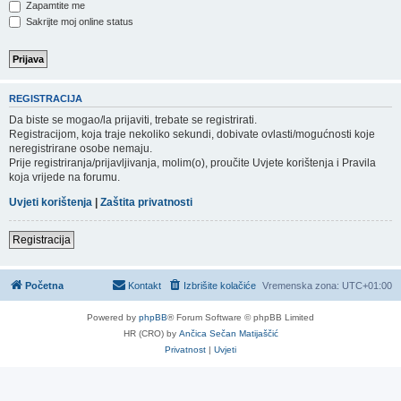
Zapamtite me
Sakrijte moj online status
REGISTRACIJA
Da biste se mogao/la prijaviti, trebate se registrirati.
Registracijom, koja traje nekoliko sekundi, dobivate ovlasti/mogućnosti koje
neregistrirane osobe nemaju.
Prije registriranja/prijavljivanja, molim(o), proučite Uvjete korištenja i Pravila
koja vrijede na forumu.
Uvjeti korištenja
|
Zaštita privatnosti
Registracija
Početna
Kontakt
Izbrišite kolačiće
Vremenska zona:
UTC+01:00
Powered by
phpBB
® Forum Software © phpBB Limited
HR (CRO) by
Ančica Sečan Matijaščić
Privatnost
|
Uvjeti