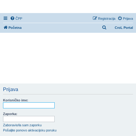
CroL Forum
ČPP
Registracija
Prijava
P
Početna
CroL Portal
r
e
t
r
a
ž
n
i
Prijava
k
Korisničko ime:
Zaporka:
Zaboravio/la sam zaporku
Pošaljite ponovo aktivacijsku poruku