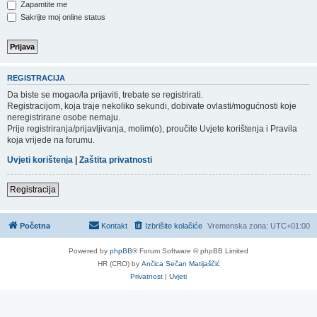
Zapamtite me
Sakrijte moj online status
REGISTRACIJA
Da biste se mogao/la prijaviti, trebate se registrirati.
Registracijom, koja traje nekoliko sekundi, dobivate ovlasti/mogućnosti koje
neregistrirane osobe nemaju.
Prije registriranja/prijavljivanja, molim(o), proučite Uvjete korištenja i Pravila
koja vrijede na forumu.
Uvjeti korištenja
|
Zaštita privatnosti
Registracija
Početna
Kontakt
Izbrišite kolačiće
Vremenska zona:
UTC+01:00
Powered by
phpBB
® Forum Software © phpBB Limited
HR (CRO) by
Ančica Sečan Matijaščić
Privatnost
|
Uvjeti