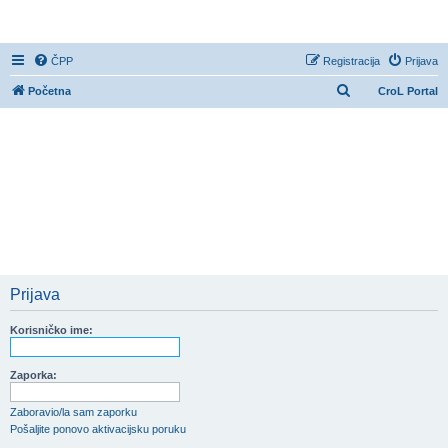
CroL Forum
ČPP
Registracija
Prijava
P
Početna
CroL Portal
r
e
t
r
a
ž
n
i
Prijava
k
Korisničko ime:
Zaporka:
Zaboravio/la sam zaporku
Pošaljite ponovo aktivacijsku poruku