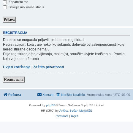
Zapamtite me
Sakrijte moj online status
REGISTRACIJA
Da biste se mogao/la prijaviti, trebate se registrirati.
Registracijom, koja traje nekoliko sekundi, dobivate ovlasti/mogućnosti koje
neregistrirane osobe nemaju.
Prije registriranja/prijavljivanja, molim(o), proučite Uvjete korištenja i Pravila
koja vrijede na forumu.
Uvjeti korištenja
|
Zaštita privatnosti
Registracija
Početna
Kontakt
Izbrišite kolačiće
Vremenska zona:
UTC+01:00
Powered by
phpBB
® Forum Software © phpBB Limited
HR (CRO) by
Ančica Sečan Matijaščić
Privatnost
|
Uvjeti