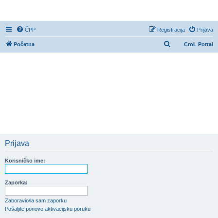
CroL Forum
ČPP
Registracija
Prijava
P
Početna
CroL Portal
r
e
t
r
a
ž
n
i
Prijava
k
Korisničko ime:
Zaporka:
Zaboravio/la sam zaporku
Pošaljite ponovo aktivacijsku poruku