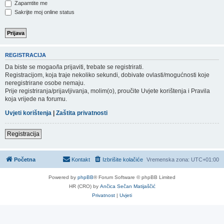
Zapamtite me
Sakrijte moj online status
REGISTRACIJA
Da biste se mogao/la prijaviti, trebate se registrirati.
Registracijom, koja traje nekoliko sekundi, dobivate ovlasti/mogućnosti koje
neregistrirane osobe nemaju.
Prije registriranja/prijavljivanja, molim(o), proučite Uvjete korištenja i Pravila
koja vrijede na forumu.
Uvjeti korištenja
|
Zaštita privatnosti
Registracija
Početna
Kontakt
Izbrišite kolačiće
Vremenska zona:
UTC+01:00
Powered by
phpBB
® Forum Software © phpBB Limited
HR (CRO) by
Ančica Sečan Matijaščić
Privatnost
|
Uvjeti