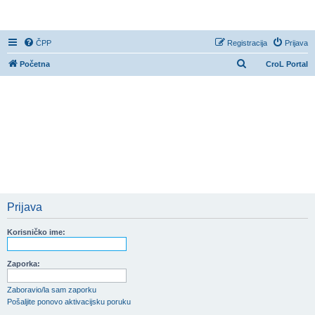
CroL Forum
ČPP
Registracija
Prijava
P
Početna
CroL Portal
r
e
t
r
a
ž
n
i
Prijava
k
Korisničko ime:
Zaporka:
Zaboravio/la sam zaporku
Pošaljite ponovo aktivacijsku poruku