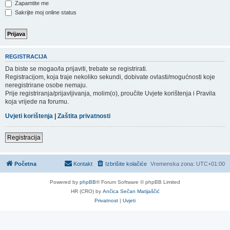
Zapamtite me
Sakrijte moj online status
REGISTRACIJA
Da biste se mogao/la prijaviti, trebate se registrirati.
Registracijom, koja traje nekoliko sekundi, dobivate ovlasti/mogućnosti koje
neregistrirane osobe nemaju.
Prije registriranja/prijavljivanja, molim(o), proučite Uvjete korištenja i Pravila
koja vrijede na forumu.
Uvjeti korištenja
|
Zaštita privatnosti
Registracija
Početna
Kontakt
Izbrišite kolačiće
Vremenska zona:
UTC+01:00
Powered by
phpBB
® Forum Software © phpBB Limited
HR (CRO) by
Ančica Sečan Matijaščić
Privatnost
|
Uvjeti