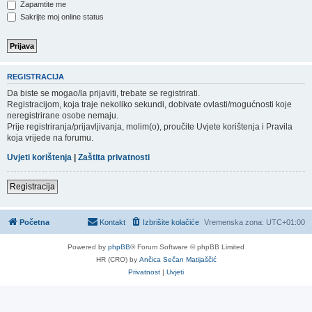
Zapamtite me
Sakrijte moj online status
REGISTRACIJA
Da biste se mogao/la prijaviti, trebate se registrirati.
Registracijom, koja traje nekoliko sekundi, dobivate ovlasti/mogućnosti koje
neregistrirane osobe nemaju.
Prije registriranja/prijavljivanja, molim(o), proučite Uvjete korištenja i Pravila
koja vrijede na forumu.
Uvjeti korištenja
|
Zaštita privatnosti
Registracija
Početna
Kontakt
Izbrišite kolačiće
Vremenska zona:
UTC+01:00
Powered by
phpBB
® Forum Software © phpBB Limited
HR (CRO) by
Ančica Sečan Matijaščić
Privatnost
|
Uvjeti