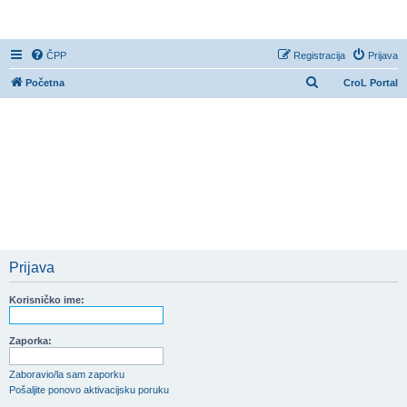
CroL Forum
ČPP
Registracija
Prijava
P
Početna
CroL Portal
r
e
t
r
a
ž
n
i
Prijava
k
Korisničko ime:
Zaporka:
Zaboravio/la sam zaporku
Pošaljite ponovo aktivacijsku poruku