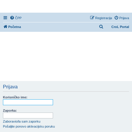
CroL Forum
ČPP
Registracija
Prijava
P
Početna
CroL Portal
r
e
t
r
a
ž
n
i
Prijava
k
Korisničko ime:
Zaporka:
Zaboravio/la sam zaporku
Pošaljite ponovo aktivacijsku poruku