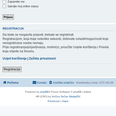
Zapamtite me
Sakrijte moj online status
REGISTRACIJA
Da biste se mogao/la prijaviti, trebate se registrirati.
Registracijom, koja traje nekoliko sekundi, dobivate ovlasti/mogućnosti koje
neregistrirane osobe nemaju.
Prije registriranja/prijavljivanja, molim(o), proučite Uvjete korištenja i Pravila
koja vrijede na forumu.
Uvjeti korištenja
|
Zaštita privatnosti
Registracija
Početna
Kontakt
Izbrišite kolačiće
Vremenska zona:
UTC+01:00
Powered by
phpBB
® Forum Software © phpBB Limited
HR (CRO) by
Ančica Sečan Matijaščić
Privatnost
|
Uvjeti