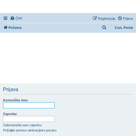
CroL Forum
ČPP
Registracija
Prijava
P
Početna
CroL Portal
r
e
t
r
a
ž
n
i
Prijava
k
Korisničko ime:
Zaporka:
Zaboravio/la sam zaporku
Pošaljite ponovo aktivacijsku poruku