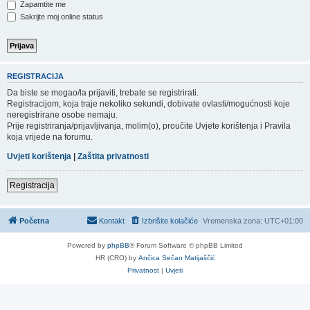
Zapamtite me
Sakrijte moj online status
REGISTRACIJA
Da biste se mogao/la prijaviti, trebate se registrirati.
Registracijom, koja traje nekoliko sekundi, dobivate ovlasti/mogućnosti koje
neregistrirane osobe nemaju.
Prije registriranja/prijavljivanja, molim(o), proučite Uvjete korištenja i Pravila
koja vrijede na forumu.
Uvjeti korištenja
|
Zaštita privatnosti
Registracija
Početna
Kontakt
Izbrišite kolačiće
Vremenska zona:
UTC+01:00
Powered by
phpBB
® Forum Software © phpBB Limited
HR (CRO) by
Ančica Sečan Matijaščić
Privatnost
|
Uvjeti