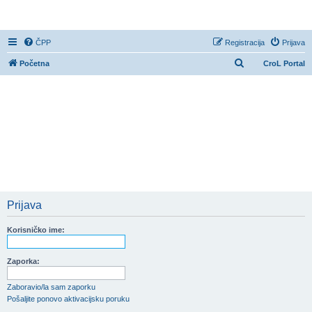
CroL Forum
ČPP
Registracija
Prijava
P
Početna
CroL Portal
r
e
t
r
a
ž
n
i
Prijava
k
Korisničko ime:
Zaporka:
Zaboravio/la sam zaporku
Pošaljite ponovo aktivacijsku poruku