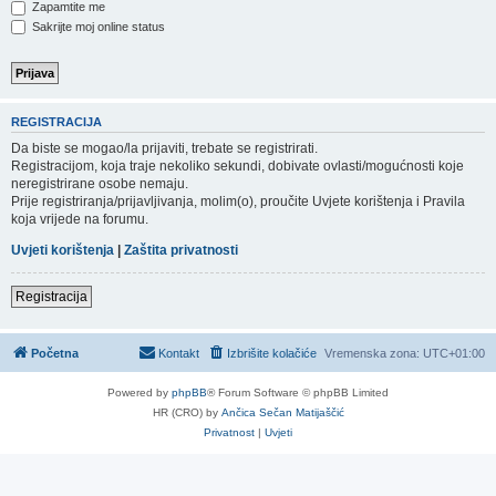
Zapamtite me
Sakrijte moj online status
REGISTRACIJA
Da biste se mogao/la prijaviti, trebate se registrirati.
Registracijom, koja traje nekoliko sekundi, dobivate ovlasti/mogućnosti koje
neregistrirane osobe nemaju.
Prije registriranja/prijavljivanja, molim(o), proučite Uvjete korištenja i Pravila
koja vrijede na forumu.
Uvjeti korištenja
|
Zaštita privatnosti
Registracija
Početna
Kontakt
Izbrišite kolačiće
Vremenska zona:
UTC+01:00
Powered by
phpBB
® Forum Software © phpBB Limited
HR (CRO) by
Ančica Sečan Matijaščić
Privatnost
|
Uvjeti