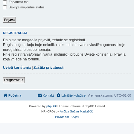
Zapamtite me
Sakrijte moj online status
REGISTRACIJA
Da biste se mogao/la prijaviti, trebate se registrirati.
Registracijom, koja traje nekoliko sekundi, dobivate ovlasti/mogućnosti koje
neregistrirane osobe nemaju.
Prije registriranja/prijavljivanja, molim(o), proučite Uvjete korištenja i Pravila
koja vrijede na forumu.
Uvjeti korištenja
|
Zaštita privatnosti
Registracija
Početna
Kontakt
Izbrišite kolačiće
Vremenska zona:
UTC+01:00
Powered by
phpBB
® Forum Software © phpBB Limited
HR (CRO) by
Ančica Sečan Matijaščić
Privatnost
|
Uvjeti