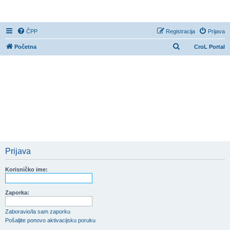
CroL Forum
ČPP
Registracija
Prijava
P
Početna
CroL Portal
r
e
t
r
a
ž
n
i
Prijava
k
Korisničko ime:
Zaporka:
Zaboravio/la sam zaporku
Pošaljite ponovo aktivacijsku poruku