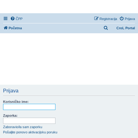
CroL Forum
ČPP
Registracija
Prijava
P
Početna
CroL Portal
r
e
t
r
a
ž
n
i
Prijava
k
Korisničko ime:
Zaporka:
Zaboravio/la sam zaporku
Pošaljite ponovo aktivacijsku poruku