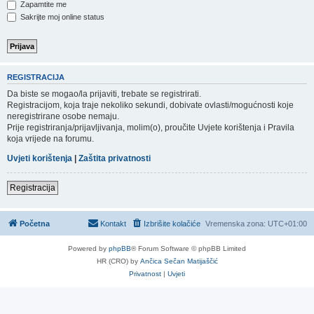
Zapamtite me
Sakrijte moj online status
REGISTRACIJA
Da biste se mogao/la prijaviti, trebate se registrirati.
Registracijom, koja traje nekoliko sekundi, dobivate ovlasti/mogućnosti koje
neregistrirane osobe nemaju.
Prije registriranja/prijavljivanja, molim(o), proučite Uvjete korištenja i Pravila
koja vrijede na forumu.
Uvjeti korištenja
|
Zaštita privatnosti
Registracija
Početna
Kontakt
Izbrišite kolačiće
Vremenska zona:
UTC+01:00
Powered by
phpBB
® Forum Software © phpBB Limited
HR (CRO) by
Ančica Sečan Matijaščić
Privatnost
|
Uvjeti