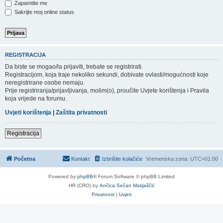
Zapamtite me
Sakrijte moj online status
REGISTRACIJA
Da biste se mogao/la prijaviti, trebate se registrirati.
Registracijom, koja traje nekoliko sekundi, dobivate ovlasti/mogućnosti koje
neregistrirane osobe nemaju.
Prije registriranja/prijavljivanja, molim(o), proučite Uvjete korištenja i Pravila
koja vrijede na forumu.
Uvjeti korištenja
|
Zaštita privatnosti
Registracija
Početna
Kontakt
Izbrišite kolačiće
Vremenska zona:
UTC+01:00
Powered by
phpBB
® Forum Software © phpBB Limited
HR (CRO) by
Ančica Sečan Matijaščić
Privatnost
|
Uvjeti