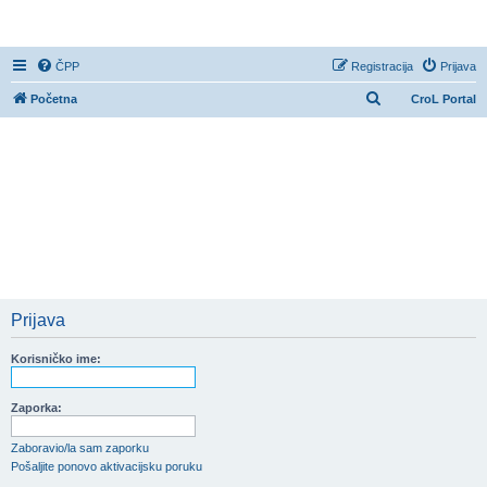
CroL Forum
ČPP
Registracija
Prijava
P
Početna
CroL Portal
r
e
t
r
a
ž
n
i
Prijava
k
Korisničko ime:
Zaporka:
Zaboravio/la sam zaporku
Pošaljite ponovo aktivacijsku poruku