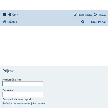
CroL Forum
ČPP
Registracija
Prijava
P
Početna
CroL Portal
r
e
t
r
a
ž
n
i
Prijava
k
Korisničko ime:
Zaporka:
Zaboravio/la sam zaporku
Pošaljite ponovo aktivacijsku poruku