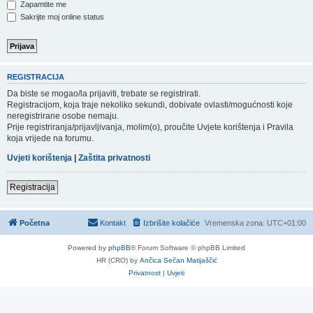
Zapamtite me
Sakrijte moj online status
REGISTRACIJA
Da biste se mogao/la prijaviti, trebate se registrirati.
Registracijom, koja traje nekoliko sekundi, dobivate ovlasti/mogućnosti koje
neregistrirane osobe nemaju.
Prije registriranja/prijavljivanja, molim(o), proučite Uvjete korištenja i Pravila
koja vrijede na forumu.
Uvjeti korištenja
|
Zaštita privatnosti
Registracija
Početna
Kontakt
Izbrišite kolačiće
Vremenska zona:
UTC+01:00
Powered by
phpBB
® Forum Software © phpBB Limited
HR (CRO) by
Ančica Sečan Matijaščić
Privatnost
|
Uvjeti