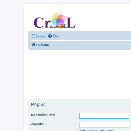
CroL Forum
Linkovi
ČPP
Početna
Prijava
Korisničko ime:
Zaporka:
Zaboravio/la sam zaporku