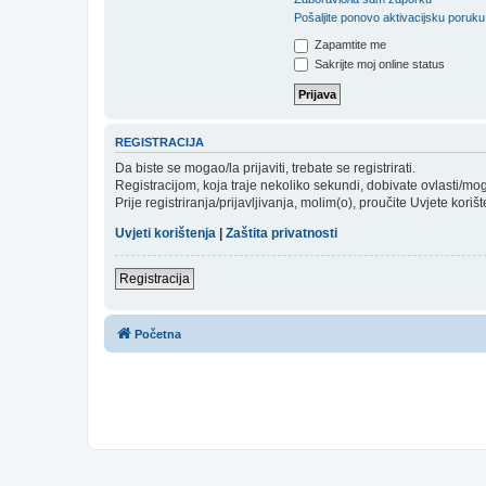
Pošaljite ponovo aktivacijsku poruku
Zapamtite me
Sakrijte moj online status
REGISTRACIJA
Da biste se mogao/la prijaviti, trebate se registrirati.
Registracijom, koja traje nekoliko sekundi, dobivate ovlasti/m
Prije registriranja/prijavljivanja, molim(o), proučite Uvjete koriš
Uvjeti korištenja
|
Zaštita privatnosti
Registracija
Početna