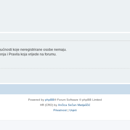
ogućnosti koje neregistrirane osobe nemaju.
tenja i Pravila koja vrijede na forumu.
Powered by
phpBB
® Forum Software © phpBB Limited
HR (CRO) by
Ančica Sečan Matijaščić
Privatnost
|
Uvjeti