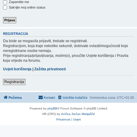
Zapamtite me
Sakrijte moj online status
REGISTRACIJA
Da biste se mogao/la prijaviti, trebate se registrirati.
Registracijom, koja traje nekoliko sekundi, dobivate ovlasti/mogućnosti koje
neregistrirane osobe nemaju.
Prije registriranja/prijavljivanja, molim(o), proučite Uvjete korištenja i Pravila
koja vrijede na forumu.
Uvjeti korištenja
|
Zaštita privatnosti
Registracija
Početna
Kontakt
Izbrišite kolačiće
Vremenska zona:
UTC+01:00
Powered by
phpBB
® Forum Software © phpBB Limited
HR (CRO) by
Ančica Sečan Matijaščić
Privatnost
|
Uvjeti