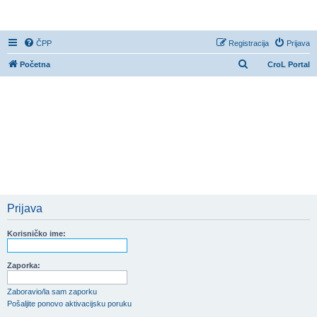
CroL Forum
ČPP
Registracija
Prijava
P
Početna
CroL Portal
r
e
t
r
a
ž
n
i
Prijava
k
Korisničko ime:
Zaporka:
Zaboravio/la sam zaporku
Pošaljite ponovo aktivacijsku poruku