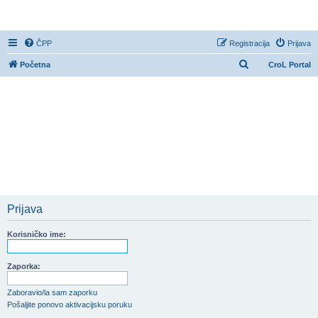
CroL Forum
ČPP
Registracija
Prijava
P
Početna
CroL Portal
r
e
t
r
a
ž
n
i
Prijava
k
Korisničko ime:
Zaporka:
Zaboravio/la sam zaporku
Pošaljite ponovo aktivacijsku poruku