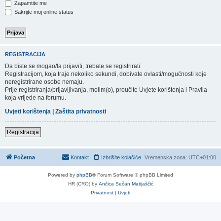
Zapamtite me
Sakrijte moj online status
REGISTRACIJA
Da biste se mogao/la prijaviti, trebate se registrirati.
Registracijom, koja traje nekoliko sekundi, dobivate ovlasti/mogućnosti koje
neregistrirane osobe nemaju.
Prije registriranja/prijavljivanja, molim(o), proučite Uvjete korištenja i Pravila
koja vrijede na forumu.
Uvjeti korištenja
|
Zaštita privatnosti
Registracija
Početna
Kontakt
Izbrišite kolačiće
Vremenska zona:
UTC+01:00
Powered by
phpBB
® Forum Software © phpBB Limited
HR (CRO) by
Ančica Sečan Matijaščić
Privatnost
|
Uvjeti