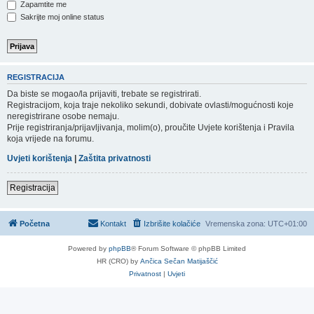
Zapamtite me
Sakrijte moj online status
REGISTRACIJA
Da biste se mogao/la prijaviti, trebate se registrirati.
Registracijom, koja traje nekoliko sekundi, dobivate ovlasti/mogućnosti koje
neregistrirane osobe nemaju.
Prije registriranja/prijavljivanja, molim(o), proučite Uvjete korištenja i Pravila
koja vrijede na forumu.
Uvjeti korištenja
|
Zaštita privatnosti
Registracija
Početna
Kontakt
Izbrišite kolačiće
Vremenska zona:
UTC+01:00
Powered by
phpBB
® Forum Software © phpBB Limited
HR (CRO) by
Ančica Sečan Matijaščić
Privatnost
|
Uvjeti