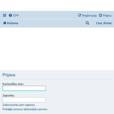
CroL Forum
ČPP
Registracija
Prijava
P
Početna
CroL Portal
r
e
t
r
a
ž
n
i
Prijava
k
Korisničko ime:
Zaporka:
Zaboravio/la sam zaporku
Pošaljite ponovo aktivacijsku poruku