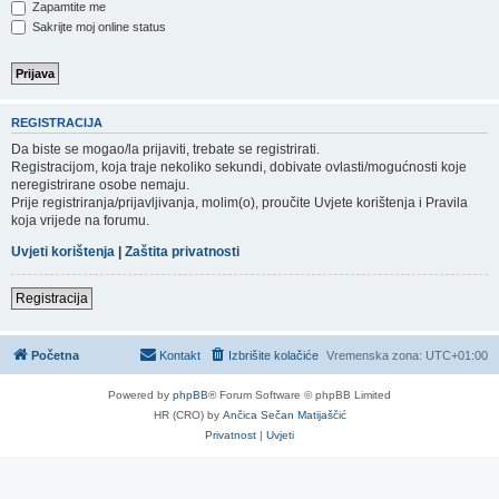
Zapamtite me
Sakrijte moj online status
REGISTRACIJA
Da biste se mogao/la prijaviti, trebate se registrirati.
Registracijom, koja traje nekoliko sekundi, dobivate ovlasti/mogućnosti koje
neregistrirane osobe nemaju.
Prije registriranja/prijavljivanja, molim(o), proučite Uvjete korištenja i Pravila
koja vrijede na forumu.
Uvjeti korištenja
|
Zaštita privatnosti
Registracija
Početna
Kontakt
Izbrišite kolačiće
Vremenska zona:
UTC+01:00
Powered by
phpBB
® Forum Software © phpBB Limited
HR (CRO) by
Ančica Sečan Matijaščić
Privatnost
|
Uvjeti