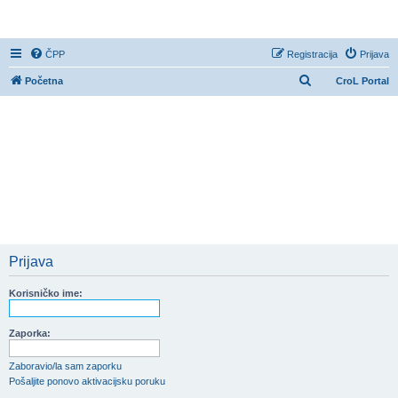
CroL Forum
ČPP
Registracija
Prijava
P
Početna
CroL Portal
r
e
t
r
a
ž
n
i
Prijava
k
Korisničko ime:
Zaporka:
Zaboravio/la sam zaporku
Pošaljite ponovo aktivacijsku poruku