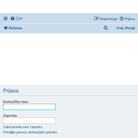
CroL Forum
ČPP
Registracija
Prijava
P
Početna
CroL Portal
r
e
t
r
a
ž
n
i
Prijava
k
Korisničko ime:
Zaporka:
Zaboravio/la sam zaporku
Pošaljite ponovo aktivacijsku poruku