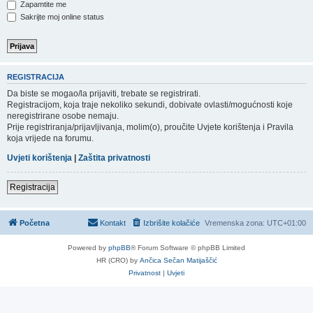
Zapamtite me
Sakrijte moj online status
REGISTRACIJA
Da biste se mogao/la prijaviti, trebate se registrirati.
Registracijom, koja traje nekoliko sekundi, dobivate ovlasti/mogućnosti koje
neregistrirane osobe nemaju.
Prije registriranja/prijavljivanja, molim(o), proučite Uvjete korištenja i Pravila
koja vrijede na forumu.
Uvjeti korištenja
|
Zaštita privatnosti
Registracija
Početna
Kontakt
Izbrišite kolačiće
Vremenska zona:
UTC+01:00
Powered by
phpBB
® Forum Software © phpBB Limited
HR (CRO) by
Ančica Sečan Matijaščić
Privatnost
|
Uvjeti