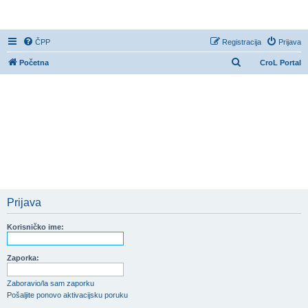
CroL Forum
ČPP
Registracija
Prijava
P
Početna
CroL Portal
r
e
t
r
a
ž
n
i
Prijava
k
Korisničko ime:
Zaporka:
Zaboravio/la sam zaporku
Pošaljite ponovo aktivacijsku poruku