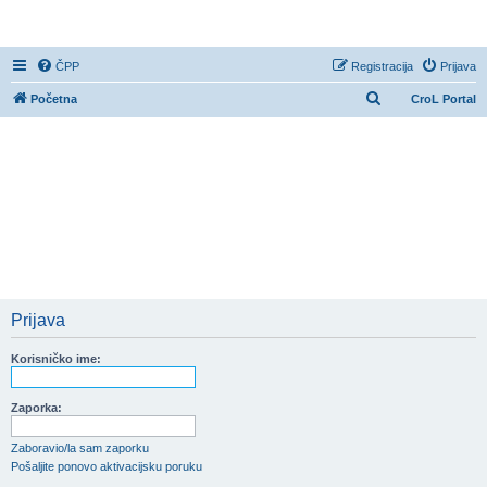
CroL Forum
ČPP
Registracija
Prijava
P
Početna
CroL Portal
r
e
t
r
a
ž
n
i
Prijava
k
Korisničko ime:
Zaporka:
Zaboravio/la sam zaporku
Pošaljite ponovo aktivacijsku poruku