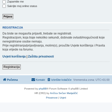
Zapamtite me
Sakrijte moj online status
REGISTRACIJA
Da biste se mogao/la prijaviti, trebate se registrirati.
Registracijom, koja traje nekoliko sekundi, dobivate ovlasti/mogućnosti koje
neregistrirane osobe nemaju.
Prije registriranja/prijavljivanja, molim(o), proučite Uvjete korištenja i Pravila
koja vrijede na forumu.
Uvjeti korištenja
|
Zaštita privatnosti
Registracija
Početna
Kontakt
Izbrišite kolačiće
Vremenska zona:
UTC+01:00
Powered by
phpBB
® Forum Software © phpBB Limited
HR (CRO) by
Ančica Sečan Matijaščić
Privatnost
|
Uvjeti