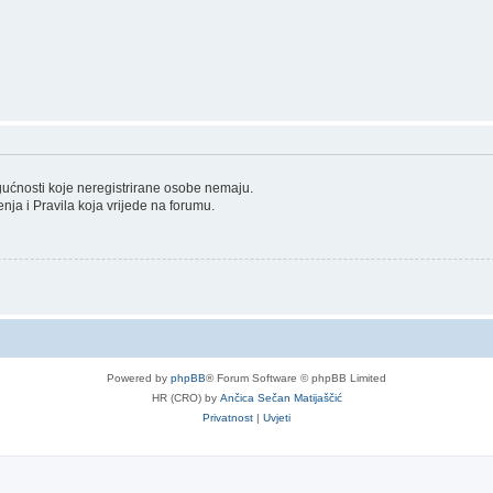
ogućnosti koje neregistrirane osobe nemaju.
tenja i Pravila koja vrijede na forumu.
Powered by
phpBB
® Forum Software © phpBB Limited
HR (CRO) by
Ančica Sečan Matijaščić
Privatnost
|
Uvjeti