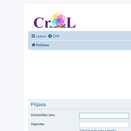
CroL Forum
Linkovi
ČPP
Početna
Prijava
Korisničko ime:
Zaporka:
Zaboravio/la sam zaporku