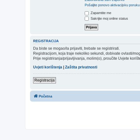
Pošaljite ponovo aktivacijsku poruku
Zapamtite me
Sakrijte moj online status
REGISTRACIJA
Da biste se mogao/la prijaviti, trebate se registrirati.
Registracijom, koja traje nekoliko sekundi, dobivate ovlasti/m
Prije registriranja/prijavljivanja, molim(o), proučite Uvjete koriš
Uvjeti korištenja
|
Zaštita privatnosti
Registracija
Početna