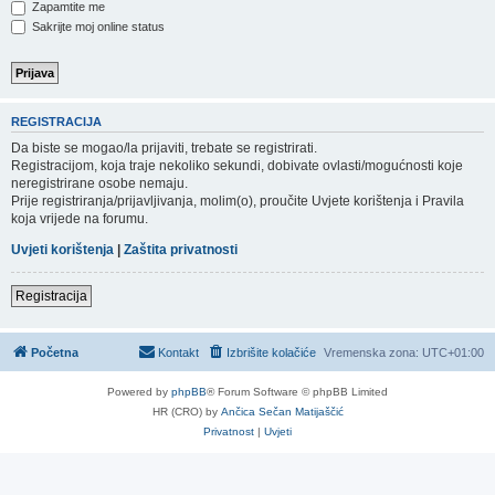
Zapamtite me
Sakrijte moj online status
REGISTRACIJA
Da biste se mogao/la prijaviti, trebate se registrirati.
Registracijom, koja traje nekoliko sekundi, dobivate ovlasti/mogućnosti koje
neregistrirane osobe nemaju.
Prije registriranja/prijavljivanja, molim(o), proučite Uvjete korištenja i Pravila
koja vrijede na forumu.
Uvjeti korištenja
|
Zaštita privatnosti
Registracija
Početna
Kontakt
Izbrišite kolačiće
Vremenska zona:
UTC+01:00
Powered by
phpBB
® Forum Software © phpBB Limited
HR (CRO) by
Ančica Sečan Matijaščić
Privatnost
|
Uvjeti