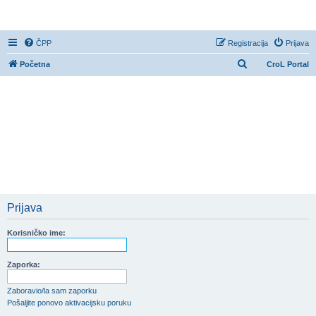
CroL Forum
ČPP
Registracija
Prijava
P
Početna
CroL Portal
r
e
t
r
a
ž
n
i
Prijava
k
Korisničko ime:
Zaporka:
Zaboravio/la sam zaporku
Pošaljite ponovo aktivacijsku poruku