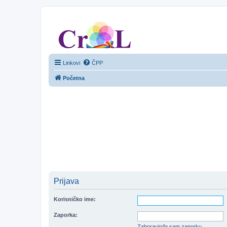
CroL Forum
Linkovi
ČPP
Početna
Prijava
Korisničko ime:
Zaporka:
Zaboravio/la sam zaporku