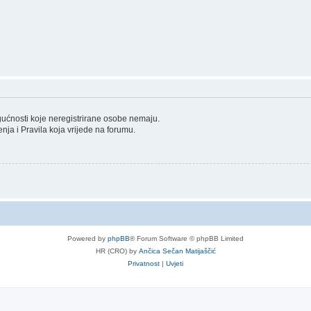
ogućnosti koje neregistrirane osobe nemaju.
tenja i Pravila koja vrijede na forumu.
Powered by
phpBB
® Forum Software © phpBB Limited
HR (CRO) by
Ančica Sečan Matijaščić
Privatnost
|
Uvjeti