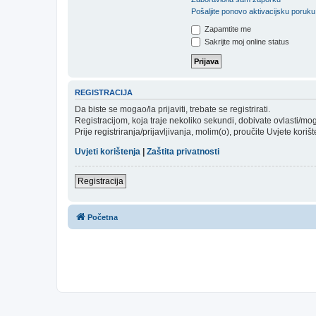
Pošaljite ponovo aktivacijsku poruku
Zapamtite me
Sakrijte moj online status
REGISTRACIJA
Da biste se mogao/la prijaviti, trebate se registrirati.
Registracijom, koja traje nekoliko sekundi, dobivate ovlasti/m
Prije registriranja/prijavljivanja, molim(o), proučite Uvjete koriš
Uvjeti korištenja
|
Zaštita privatnosti
Registracija
Početna