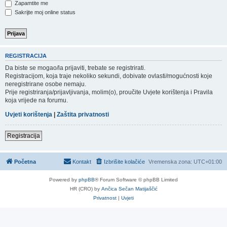
Zapamtite me
Sakrijte moj online status
REGISTRACIJA
Da biste se mogao/la prijaviti, trebate se registrirati.
Registracijom, koja traje nekoliko sekundi, dobivate ovlasti/mogućnosti koje
neregistrirane osobe nemaju.
Prije registriranja/prijavljivanja, molim(o), proučite Uvjete korištenja i Pravila
koja vrijede na forumu.
Uvjeti korištenja
|
Zaštita privatnosti
Registracija
Početna
Kontakt
Izbrišite kolačiće
Vremenska zona:
UTC+01:00
Powered by
phpBB
® Forum Software © phpBB Limited
HR (CRO) by
Ančica Sečan Matijaščić
Privatnost
|
Uvjeti