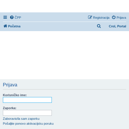
CroL Forum
ČPP
Registracija
Prijava
P
Početna
CroL Portal
r
e
t
r
a
ž
n
i
Prijava
k
Korisničko ime:
Zaporka:
Zaboravio/la sam zaporku
Pošaljite ponovo aktivacijsku poruku