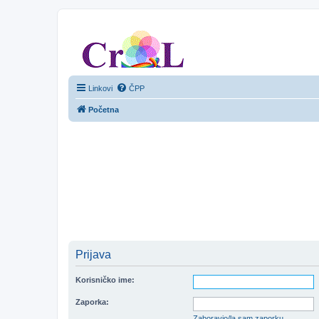
CroL Forum
Linkovi
ČPP
Početna
Prijava
Korisničko ime:
Zaporka:
Zaboravio/la sam zaporku