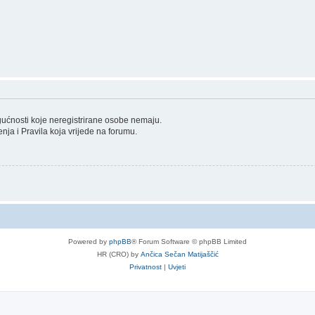
ogućnosti koje neregistrirane osobe nemaju.
tenja i Pravila koja vrijede na forumu.
Powered by
phpBB
® Forum Software © phpBB Limited
HR (CRO) by
Ančica Sečan Matijaščić
Privatnost
|
Uvjeti