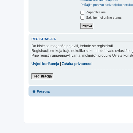
Pošaljite ponovo aktivacijsku poruku
Zapamtite me
Sakrijte moj online status
REGISTRACIJA
Da biste se mogao/la prijaviti, trebate se registrirati.
Registracijom, koja traje nekoliko sekundi, dobivate ovlasti/m
Prije registriranja/prijavljivanja, molim(o), proučite Uvjete koriš
Uvjeti korištenja
|
Zaštita privatnosti
Registracija
Početna