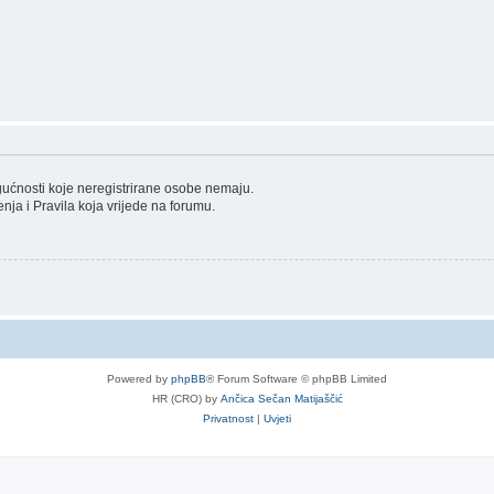
ogućnosti koje neregistrirane osobe nemaju.
tenja i Pravila koja vrijede na forumu.
Powered by
phpBB
® Forum Software © phpBB Limited
HR (CRO) by
Ančica Sečan Matijaščić
Privatnost
|
Uvjeti