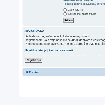
Pošaljite ponovo aktivacijsku poruku
Zapamtite me
Sakrijte moj online status
REGISTRACIJA
Da biste se mogao/la prijaviti, trebate se registrirati.
Registracijom, koja traje nekoliko sekundi, dobivate ovlasti/m
Prije registriranja/prijavljivanja, molim(o), proučite Uvjete koriš
Uvjeti korištenja
|
Zaštita privatnosti
Registracija
Početna