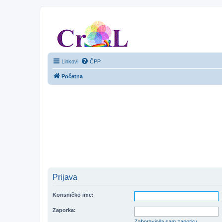
CroL Forum
Linkovi
ČPP
Početna
Prijava
Korisničko ime:
Zaporka:
Zaboravio/la sam zaporku