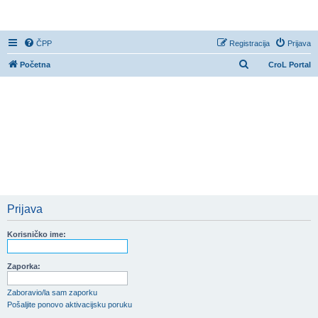
CroL Forum
ČPP
Registracija
Prijava
P
Početna
CroL Portal
r
e
t
r
a
ž
n
i
Prijava
k
Korisničko ime:
Zaporka:
Zaboravio/la sam zaporku
Pošaljite ponovo aktivacijsku poruku