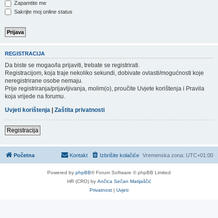
Zapamtite me
Sakrijte moj online status
REGISTRACIJA
Da biste se mogao/la prijaviti, trebate se registrirati.
Registracijom, koja traje nekoliko sekundi, dobivate ovlasti/mogućnosti koje
neregistrirane osobe nemaju.
Prije registriranja/prijavljivanja, molim(o), proučite Uvjete korištenja i Pravila
koja vrijede na forumu.
Uvjeti korištenja
|
Zaštita privatnosti
Registracija
Početna
Kontakt
Izbrišite kolačiće
Vremenska zona:
UTC+01:00
Powered by
phpBB
® Forum Software © phpBB Limited
HR (CRO) by
Ančica Sečan Matijaščić
Privatnost
|
Uvjeti