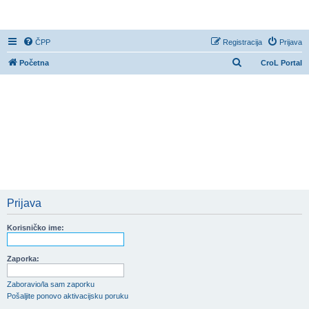
CroL Forum
ČPP
Registracija
Prijava
P
Početna
CroL Portal
r
e
t
r
a
ž
n
i
Prijava
k
Korisničko ime:
Zaporka:
Zaboravio/la sam zaporku
Pošaljite ponovo aktivacijsku poruku