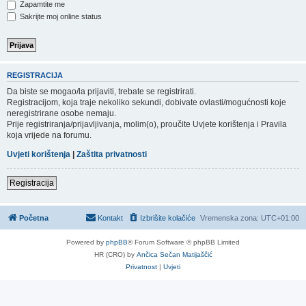
Zapamtite me
Sakrijte moj online status
REGISTRACIJA
Da biste se mogao/la prijaviti, trebate se registrirati.
Registracijom, koja traje nekoliko sekundi, dobivate ovlasti/mogućnosti koje
neregistrirane osobe nemaju.
Prije registriranja/prijavljivanja, molim(o), proučite Uvjete korištenja i Pravila
koja vrijede na forumu.
Uvjeti korištenja
|
Zaštita privatnosti
Registracija
Početna
Kontakt
Izbrišite kolačiće
Vremenska zona:
UTC+01:00
Powered by
phpBB
® Forum Software © phpBB Limited
HR (CRO) by
Ančica Sečan Matijaščić
Privatnost
|
Uvjeti