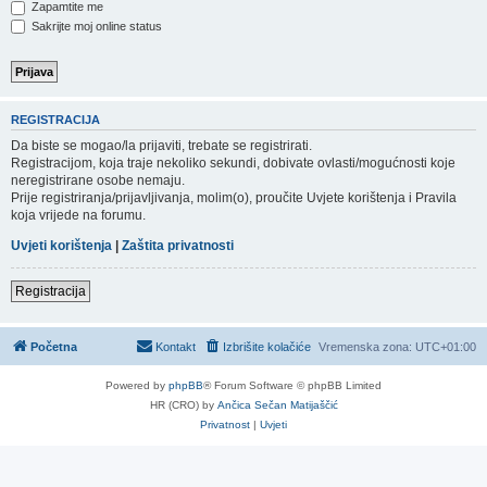
Zapamtite me
Sakrijte moj online status
REGISTRACIJA
Da biste se mogao/la prijaviti, trebate se registrirati.
Registracijom, koja traje nekoliko sekundi, dobivate ovlasti/mogućnosti koje
neregistrirane osobe nemaju.
Prije registriranja/prijavljivanja, molim(o), proučite Uvjete korištenja i Pravila
koja vrijede na forumu.
Uvjeti korištenja
|
Zaštita privatnosti
Registracija
Početna
Kontakt
Izbrišite kolačiće
Vremenska zona:
UTC+01:00
Powered by
phpBB
® Forum Software © phpBB Limited
HR (CRO) by
Ančica Sečan Matijaščić
Privatnost
|
Uvjeti