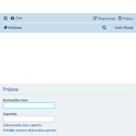
CroL Forum
ČPP
Registracija
Prijava
P
Početna
CroL Portal
r
e
t
r
a
ž
n
i
Prijava
k
Korisničko ime:
Zaporka:
Zaboravio/la sam zaporku
Pošaljite ponovo aktivacijsku poruku