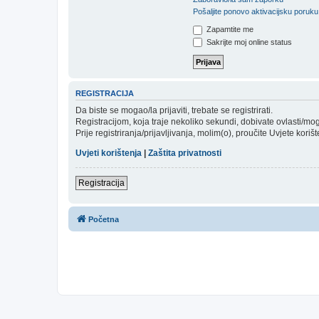
Pošaljite ponovo aktivacijsku poruku
Zapamtite me
Sakrijte moj online status
REGISTRACIJA
Da biste se mogao/la prijaviti, trebate se registrirati.
Registracijom, koja traje nekoliko sekundi, dobivate ovlasti/m
Prije registriranja/prijavljivanja, molim(o), proučite Uvjete koriš
Uvjeti korištenja
|
Zaštita privatnosti
Registracija
Početna