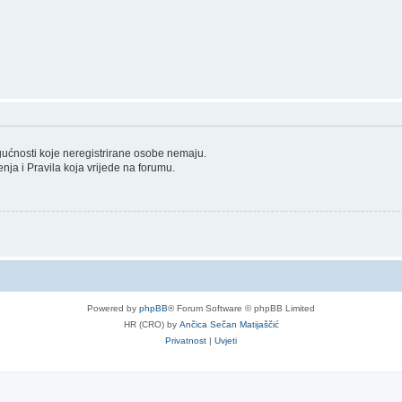
ogućnosti koje neregistrirane osobe nemaju.
tenja i Pravila koja vrijede na forumu.
Powered by
phpBB
® Forum Software © phpBB Limited
HR (CRO) by
Ančica Sečan Matijaščić
Privatnost
|
Uvjeti