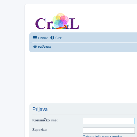
CroL Forum
Linkovi
ČPP
Početna
Prijava
Korisničko ime:
Zaporka:
Zaboravio/la sam zaporku