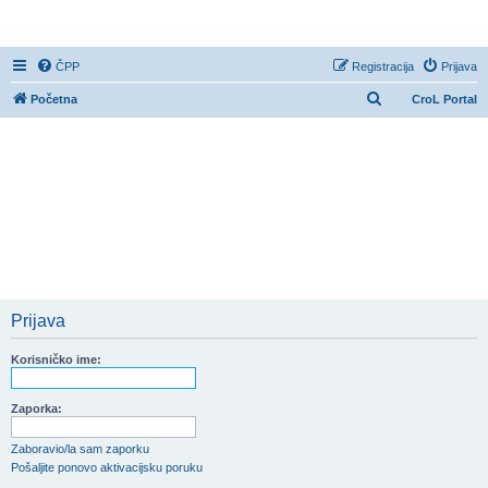
CroL Forum
ČPP
Registracija
Prijava
P
Početna
CroL Portal
r
e
t
r
a
ž
n
i
Prijava
k
Korisničko ime:
Zaporka:
Zaboravio/la sam zaporku
Pošaljite ponovo aktivacijsku poruku