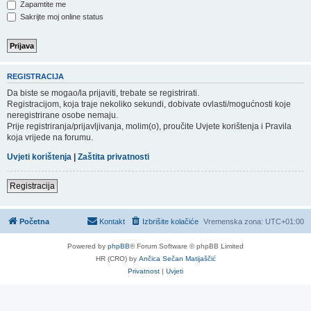
Zapamtite me
Sakrijte moj online status
REGISTRACIJA
Da biste se mogao/la prijaviti, trebate se registrirati.
Registracijom, koja traje nekoliko sekundi, dobivate ovlasti/mogućnosti koje
neregistrirane osobe nemaju.
Prije registriranja/prijavljivanja, molim(o), proučite Uvjete korištenja i Pravila
koja vrijede na forumu.
Uvjeti korištenja
|
Zaštita privatnosti
Registracija
Početna
Kontakt
Izbrišite kolačiće
Vremenska zona:
UTC+01:00
Powered by
phpBB
® Forum Software © phpBB Limited
HR (CRO) by
Ančica Sečan Matijaščić
Privatnost
|
Uvjeti