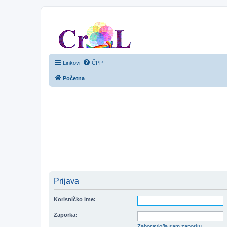
CroL Forum
Linkovi
ČPP
Početna
Prijava
Korisničko ime:
Zaporka:
Zaboravio/la sam zaporku