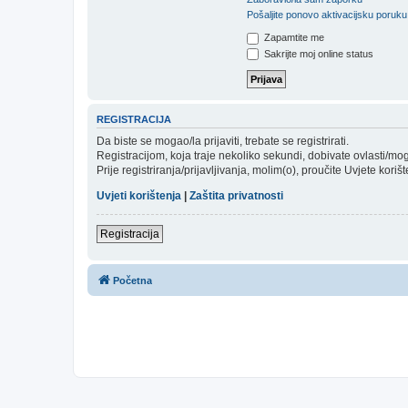
Pošaljite ponovo aktivacijsku poruku
Zapamtite me
Sakrijte moj online status
REGISTRACIJA
Da biste se mogao/la prijaviti, trebate se registrirati.
Registracijom, koja traje nekoliko sekundi, dobivate ovlasti/m
Prije registriranja/prijavljivanja, molim(o), proučite Uvjete koriš
Uvjeti korištenja
|
Zaštita privatnosti
Registracija
Početna