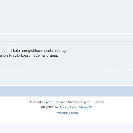
ogućnosti koje neregistrirane osobe nemaju.
tenja i Pravila koja vrijede na forumu.
Powered by
phpBB
® Forum Software © phpBB Limited
HR (CRO) by
Ančica Sečan Matijaščić
Privatnost
|
Uvjeti