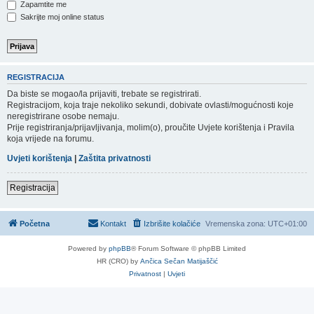
Zapamtite me
Sakrijte moj online status
REGISTRACIJA
Da biste se mogao/la prijaviti, trebate se registrirati.
Registracijom, koja traje nekoliko sekundi, dobivate ovlasti/mogućnosti koje
neregistrirane osobe nemaju.
Prije registriranja/prijavljivanja, molim(o), proučite Uvjete korištenja i Pravila
koja vrijede na forumu.
Uvjeti korištenja
|
Zaštita privatnosti
Registracija
Početna
Kontakt
Izbrišite kolačiće
Vremenska zona:
UTC+01:00
Powered by
phpBB
® Forum Software © phpBB Limited
HR (CRO) by
Ančica Sečan Matijaščić
Privatnost
|
Uvjeti