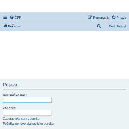
CroL Forum
ČPP
Registracija
Prijava
P
Početna
CroL Portal
r
e
t
r
a
ž
n
i
Prijava
k
Korisničko ime:
Zaporka:
Zaboravio/la sam zaporku
Pošaljite ponovo aktivacijsku poruku