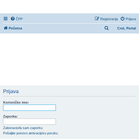
CroL Forum
ČPP
Registracija
Prijava
P
Početna
CroL Portal
r
e
t
r
a
ž
n
i
Prijava
k
Korisničko ime:
Zaporka:
Zaboravio/la sam zaporku
Pošaljite ponovo aktivacijsku poruku