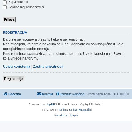
Zapamtite me
Sakrijte moj online status
REGISTRACIJA
Da biste se mogao/la prijaviti, trebate se registrirati.
Registracijom, koja traje nekoliko sekundi, dobivate ovlasti/mogućnosti koje
neregistrirane osobe nemaju.
Prije registriranja/prijavljivanja, molim(o), proučite Uvjete korištenja i Pravila
koja vrijede na forumu.
Uvjeti korištenja
|
Zaštita privatnosti
Registracija
Početna
Kontakt
Izbrišite kolačiće
Vremenska zona:
UTC+01:00
Powered by
phpBB
® Forum Software © phpBB Limited
HR (CRO) by
Ančica Sečan Matijaščić
Privatnost
|
Uvjeti