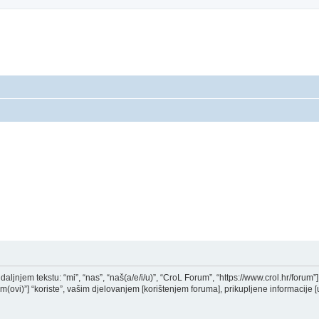
aljnjem tekstu: “mi”, “nas”, “naš(a/e/i/u)”, “CroL Forum”, “https://www.crol.hr/forum”] i
i)”] “koriste”, vašim djelovanjem [korištenjem foruma], prikupljene informacije [u 