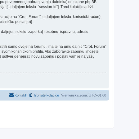
mapu privremenog pohranjivanja datoteka] od strane phpBB
ija [u daljnjem tekstu: “session-id”]. Treći kolačić sadrži
racije na “CroL Forum”, u daljnjem tekstu: korisnički račun),
risničko postanje)].
u daljnjem tekstu: zaporka] i osobnu, ispravnu, adresu
ititi samo ovdje na forumu. Imajte na umu da niti “CroL Forum”
a u svom korisničkom profilu. Ako zaboravite zaporku, možete
 softver generirati novu zaporku i poslati vam je na vašu
Kontakt
Izbrišite kolačiće
Vremenska zona:
UTC+01:00