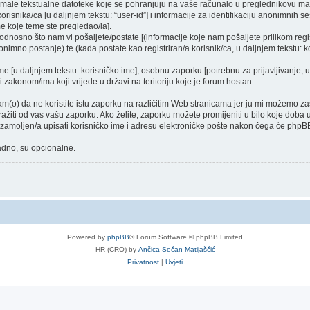
a [male tekstualne datoteke koje se pohranjuju na vaše računalo u preglednikovu 
orisnika/ca [u daljnjem tekstu: “user-id”] i informacije za identifikaciju anonimnih ses
e koje teme ste pregledao/la].
dnosno što nam vi pošaljete/postate [(informacije koje nam pošaljete prilikom regist
nimno postanje) te (kada postate kao registriran/a korisnik/ca, u daljnjem tekstu: ko
ime [u daljnjem tekstu: korisničko ime], osobnu zaporku [potrebnu za prijavljivanje, 
i zakonom/ima koji vrijede u državi na teritoriju koje je forum hostan.
o) da ne koristite istu zaporku na različitim Web stranicama jer ju mi možemo zašt
tražiti od vas vašu zaporku. Ako želite, zaporku možete promijeniti u bilo koje dob
e zamoljen/a upisati korisničko ime i adresu elektroničke pošte nakon čega će phpBB
nadno, su opcionalne.
Powered by
phpBB
® Forum Software © phpBB Limited
HR (CRO) by
Ančica Sečan Matijaščić
Privatnost
|
Uvjeti