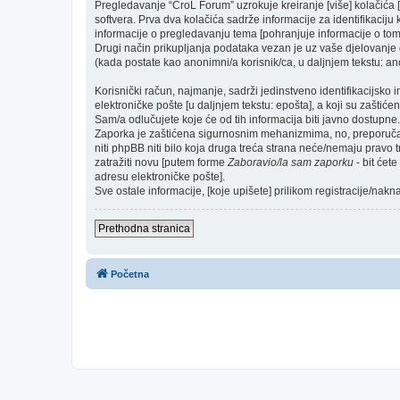
Pregledavanje “CroL Forum” uzrokuje kreiranje [više] kolačić
softvera. Prva dva kolačića sadrže informacije za identifikaciju k
informacije o pregledavanju tema [pohranjuje informacije o tom
Drugi način prikupljanja podataka vezan je uz vaše djelovanje o
(kada postate kao anonimni/a korisnik/ca, u daljnjem tekstu: ano
Korisnički račun, najmanje, sadrži jedinstveno identifikacijsko 
elektroničke pošte [u daljnjem tekstu: epošta], a koji su zaštićen
Sam/a odlučujete koje će od tih informacija biti javno dostupne.
Zaporka je zaštićena sigurnosnim mehanizmima, no, preporučam(
niti phpBB niti bilo koja druga treća strana neće/nemaju pravo 
zatražiti novu [putem forme
Zaboravio/la sam zaporku
- bit ćet
adresu elektroničke pošte].
Sve ostale informacije, [koje upišete] prilikom registracije/nak
Prethodna stranica
Početna