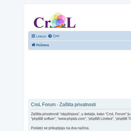
CroL Forum
Linkovi
ČPP
Početna
CroL Forum - Zaštita privatnosti
Zaštita privatnosti “objašnjava”, u detalje, kako “CroL Forum” [u d
“phpBB softver”, “www.phpbb.com”, “phpBB Limited”, “phpBB Tim(ov
Podatci se prikupljaju na dva načina.