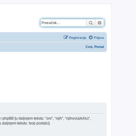
Pretražnik
Napredno pretraž
Registracija
Prijava
CroL Portal
 phpBB [u daljnjem tekstu: “oni”, “njih”, “njihov(a/e/i/u)”,
daljnjem tekstu: tvoji podatci].