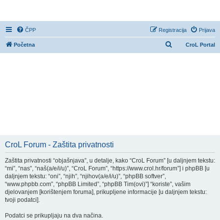
CroL Forum
ČPP
Registracija
Prijava
P
Početna
CroL Portal
r
e
t
r
a
ž
n
i
CroL Forum - Zaštita privatnosti
k
Zaštita privatnosti “objašnjava”, u detalje, kako “CroL Forum” [u daljnjem tekstu:
“mi”, “nas”, “naš(a/e/i/u)”, “CroL Forum”, “https://www.crol.hr/forum”] i phpBB [u
daljnjem tekstu: “oni”, “njih”, “njihov(a/e/i/u)”, “phpBB softver”,
“www.phpbb.com”, “phpBB Limited”, “phpBB Tim(ovi)”] “koriste”, vašim
djelovanjem [korištenjem foruma], prikupljene informacije [u daljnjem tekstu:
tvoji podatci].
Podatci se prikupljaju na dva načina.