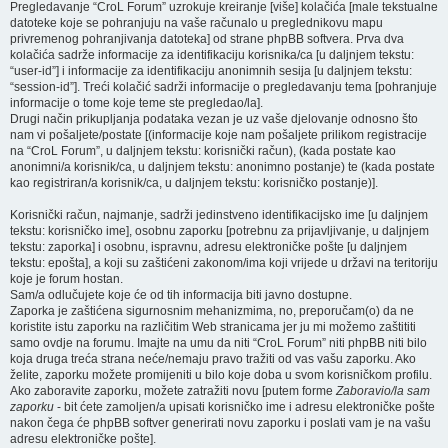
Pregledavanje “CroL Forum” uzrokuje kreiranje [više] kolačića [male tekstualne
datoteke koje se pohranjuju na vaše računalo u preglednikovu mapu
privremenog pohranjivanja datoteka] od strane phpBB softvera. Prva dva
kolačića sadrže informacije za identifikaciju korisnika/ca [u daljnjem tekstu:
“user-id”] i informacije za identifikaciju anonimnih sesija [u daljnjem tekstu:
“session-id”]. Treći kolačić sadrži informacije o pregledavanju tema [pohranjuje
informacije o tome koje teme ste pregledao/la].
Drugi način prikupljanja podataka vezan je uz vaše djelovanje odnosno što
nam vi pošaljete/postate [(informacije koje nam pošaljete prilikom registracije
na “CroL Forum”, u daljnjem tekstu: korisnički račun), (kada postate kao
anonimni/a korisnik/ca, u daljnjem tekstu: anonimno postanje) te (kada postate
kao registriran/a korisnik/ca, u daljnjem tekstu: korisničko postanje)].
Korisnički račun, najmanje, sadrži jedinstveno identifikacijsko ime [u daljnjem
tekstu: korisničko ime], osobnu zaporku [potrebnu za prijavljivanje, u daljnjem
tekstu: zaporka] i osobnu, ispravnu, adresu elektroničke pošte [u daljnjem
tekstu: epošta], a koji su zaštićeni zakonom/ima koji vrijede u državi na teritoriju
koje je forum hostan.
Sam/a odlučujete koje će od tih informacija biti javno dostupne.
Zaporka je zaštićena sigurnosnim mehanizmima, no, preporučam(o) da ne
koristite istu zaporku na različitim Web stranicama jer ju mi možemo zaštititi
samo ovdje na forumu. Imajte na umu da niti “CroL Forum” niti phpBB niti bilo
koja druga treća strana neće/nemaju pravo tražiti od vas vašu zaporku. Ako
želite, zaporku možete promijeniti u bilo koje doba u svom korisničkom profilu.
Ako zaboravite zaporku, možete zatražiti novu [putem forme
Zaboravio/la sam
zaporku
- bit ćete zamoljen/a upisati korisničko ime i adresu elektroničke pošte
nakon čega će phpBB softver generirati novu zaporku i poslati vam je na vašu
adresu elektroničke pošte].