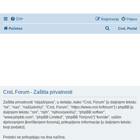
CroL Forum
ČPP
Registracija
Prijava
P
Početna
CroL Portal
r
e
t
r
a
ž
n
i
CroL Forum - Zaštita privatnosti
k
Zaštita privatnosti “objašnjava”, u detalje, kako “CroL Forum” [u daljnjem tekstu:
“mi”, “nas”, “naš(a/e/i/u)”, “CroL Forum”, “https://www.crol.hr/forum”] i phpBB [u
daljnjem tekstu: “oni”, “njih”, “njihov(a/e/i/u)”, “phpBB softver”,
“www.phpbb.com”, “phpBB Limited”, “phpBB Tim(ovi)”] “koriste”, vašim
djelovanjem [korištenjem foruma], prikupljene informacije [u daljnjem tekstu:
tvoji podatci].
Podatci se prikupljaju na dva načina.