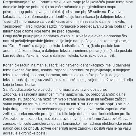
Pregledavanje “CroL Forum” uzrokuje kreiranje [više] kolačića [male tekstualne
datoteke koje se pohranjuju na vaše računalo u preglednikovu mapu
privremenog pohranjivanja datoteka] od strane phpBB softvera. Prva dva
kolačića sadrže informacije za identifikaciju korisnika/ca [u daljnjem tekstu:
“user-id”] i informacije za identifikaciju anonimnih sesija [u daljnjem tekstu:
“session-id”]. Treći kolačić sadrži informacije o pregledavanju tema [pohranjuje
informacije o tome koje teme ste pregledao/la].
Drugi način prikupljanja podataka vezan je uz vaše djelovanje odnosno što
nam vi pošaljete/postate [(informacije koje nam pošaljete prilikom registracije
na “CroL Forum”, u daljnjem tekstu: korisnički račun), (kada postate kao
anonimni/a korisnik/ca, u daljnjem tekstu: anonimno postanje) te (kada postate
kao registriran/a korisnik/ca, u daljnjem tekstu: korisničko postanje)].
Korisnički račun, najmanje, sadrži jedinstveno identifikacijsko ime [u daljnjem
tekstu: korisničko ime], osobnu zaporku [potrebnu za prijavljivanje, u daljnjem
tekstu: zaporka] i osobnu, ispravnu, adresu elektroničke pošte [u daljnjem
tekstu: epošta], a koji su zaštićeni zakonom/ima koji vrijede u državi na teritoriju
koje je forum hostan.
Sam/a odlučujete koje će od tih informacija biti javno dostupne.
Zaporka je zaštićena sigurnosnim mehanizmima, no, preporučam(o) da ne
koristite istu zaporku na različitim Web stranicama jer ju mi možemo zaštititi
samo ovdje na forumu. Imajte na umu da niti “CroL Forum” niti phpBB niti bilo
koja druga treća strana neće/nemaju pravo tražiti od vas vašu zaporku. Ako
želite, zaporku možete promijeniti u bilo koje doba u svom korisničkom profilu.
Ako zaboravite zaporku, možete zatražiti novu [putem forme
Zaboravio/la sam
zaporku
- bit ćete zamoljen/a upisati korisničko ime i adresu elektroničke pošte
nakon čega će phpBB softver generirati novu zaporku i poslati vam je na vašu
adresu elektroničke pošte].