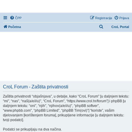
CroL Forum
ČPP
Registracija
Prijava
P
Početna
CroL Portal
r
e
t
r
a
ž
n
i
CroL Forum - Zaštita privatnosti
k
Zaštita privatnosti “objašnjava”, u detalje, kako “CroL Forum” [u daljnjem tekstu:
“mi”, “nas”, “naš(a/e/i/u)”, “CroL Forum”, “https://www.crol.hr/forum”] i phpBB [u
daljnjem tekstu: “oni”, “njih”, “njihov(a/e/i/u)”, “phpBB softver”,
“www.phpbb.com”, “phpBB Limited”, “phpBB Tim(ovi)”] “koriste”, vašim
djelovanjem [korištenjem foruma], prikupljene informacije [u daljnjem tekstu:
tvoji podatci].
Podatci se prikupljaju na dva načina.