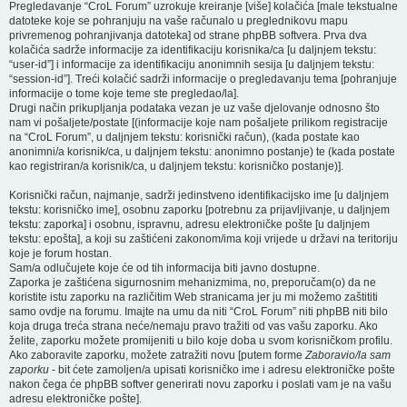
Pregledavanje “CroL Forum” uzrokuje kreiranje [više] kolačića [male tekstualne
datoteke koje se pohranjuju na vaše računalo u preglednikovu mapu
privremenog pohranjivanja datoteka] od strane phpBB softvera. Prva dva
kolačića sadrže informacije za identifikaciju korisnika/ca [u daljnjem tekstu:
“user-id”] i informacije za identifikaciju anonimnih sesija [u daljnjem tekstu:
“session-id”]. Treći kolačić sadrži informacije o pregledavanju tema [pohranjuje
informacije o tome koje teme ste pregledao/la].
Drugi način prikupljanja podataka vezan je uz vaše djelovanje odnosno što
nam vi pošaljete/postate [(informacije koje nam pošaljete prilikom registracije
na “CroL Forum”, u daljnjem tekstu: korisnički račun), (kada postate kao
anonimni/a korisnik/ca, u daljnjem tekstu: anonimno postanje) te (kada postate
kao registriran/a korisnik/ca, u daljnjem tekstu: korisničko postanje)].
Korisnički račun, najmanje, sadrži jedinstveno identifikacijsko ime [u daljnjem
tekstu: korisničko ime], osobnu zaporku [potrebnu za prijavljivanje, u daljnjem
tekstu: zaporka] i osobnu, ispravnu, adresu elektroničke pošte [u daljnjem
tekstu: epošta], a koji su zaštićeni zakonom/ima koji vrijede u državi na teritoriju
koje je forum hostan.
Sam/a odlučujete koje će od tih informacija biti javno dostupne.
Zaporka je zaštićena sigurnosnim mehanizmima, no, preporučam(o) da ne
koristite istu zaporku na različitim Web stranicama jer ju mi možemo zaštititi
samo ovdje na forumu. Imajte na umu da niti “CroL Forum” niti phpBB niti bilo
koja druga treća strana neće/nemaju pravo tražiti od vas vašu zaporku. Ako
želite, zaporku možete promijeniti u bilo koje doba u svom korisničkom profilu.
Ako zaboravite zaporku, možete zatražiti novu [putem forme
Zaboravio/la sam
zaporku
- bit ćete zamoljen/a upisati korisničko ime i adresu elektroničke pošte
nakon čega će phpBB softver generirati novu zaporku i poslati vam je na vašu
adresu elektroničke pošte].