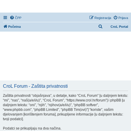
CroL Forum
ČPP
Registracija
Prijava
P
Početna
CroL Portal
r
e
t
r
a
ž
n
i
CroL Forum - Zaštita privatnosti
k
Zaštita privatnosti “objašnjava”, u detalje, kako “CroL Forum” [u daljnjem tekstu:
“mi”, “nas”, “naš(a/e/i/u)”, “CroL Forum”, “https://www.crol.hr/forum”] i phpBB [u
daljnjem tekstu: “oni”, “njih”, “njihov(a/e/i/u)”, “phpBB softver”,
“www.phpbb.com”, “phpBB Limited”, “phpBB Tim(ovi)”] “koriste”, vašim
djelovanjem [korištenjem foruma], prikupljene informacije [u daljnjem tekstu:
tvoji podatci].
Podatci se prikupljaju na dva načina.