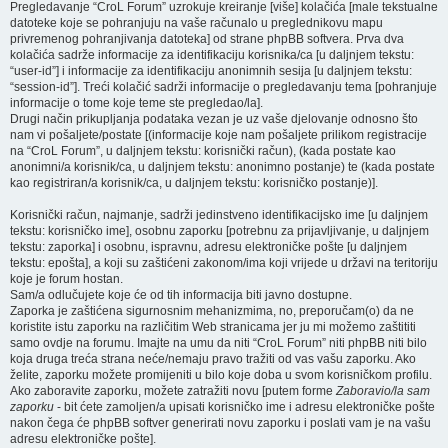
Pregledavanje “CroL Forum” uzrokuje kreiranje [više] kolačića [male tekstualne
datoteke koje se pohranjuju na vaše računalo u preglednikovu mapu
privremenog pohranjivanja datoteka] od strane phpBB softvera. Prva dva
kolačića sadrže informacije za identifikaciju korisnika/ca [u daljnjem tekstu:
“user-id”] i informacije za identifikaciju anonimnih sesija [u daljnjem tekstu:
“session-id”]. Treći kolačić sadrži informacije o pregledavanju tema [pohranjuje
informacije o tome koje teme ste pregledao/la].
Drugi način prikupljanja podataka vezan je uz vaše djelovanje odnosno što
nam vi pošaljete/postate [(informacije koje nam pošaljete prilikom registracije
na “CroL Forum”, u daljnjem tekstu: korisnički račun), (kada postate kao
anonimni/a korisnik/ca, u daljnjem tekstu: anonimno postanje) te (kada postate
kao registriran/a korisnik/ca, u daljnjem tekstu: korisničko postanje)].
Korisnički račun, najmanje, sadrži jedinstveno identifikacijsko ime [u daljnjem
tekstu: korisničko ime], osobnu zaporku [potrebnu za prijavljivanje, u daljnjem
tekstu: zaporka] i osobnu, ispravnu, adresu elektroničke pošte [u daljnjem
tekstu: epošta], a koji su zaštićeni zakonom/ima koji vrijede u državi na teritoriju
koje je forum hostan.
Sam/a odlučujete koje će od tih informacija biti javno dostupne.
Zaporka je zaštićena sigurnosnim mehanizmima, no, preporučam(o) da ne
koristite istu zaporku na različitim Web stranicama jer ju mi možemo zaštititi
samo ovdje na forumu. Imajte na umu da niti “CroL Forum” niti phpBB niti bilo
koja druga treća strana neće/nemaju pravo tražiti od vas vašu zaporku. Ako
želite, zaporku možete promijeniti u bilo koje doba u svom korisničkom profilu.
Ako zaboravite zaporku, možete zatražiti novu [putem forme
Zaboravio/la sam
zaporku
- bit ćete zamoljen/a upisati korisničko ime i adresu elektroničke pošte
nakon čega će phpBB softver generirati novu zaporku i poslati vam je na vašu
adresu elektroničke pošte].