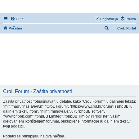
CroL Forum
ČPP
Registracija
Prijava
P
Početna
CroL Portal
r
e
t
r
a
ž
n
i
CroL Forum - Zaštita privatnosti
k
Zaštita privatnosti “objašnjava”, u detalje, kako “CroL Forum” [u daljnjem tekstu:
“mi”, “nas”, “naš(a/e/i/u)”, “CroL Forum”, “https://www.crol.hr/forum”] i phpBB [u
daljnjem tekstu: “oni”, “njih”, “njihov(a/e/i/u)”, “phpBB softver”,
“www.phpbb.com”, “phpBB Limited”, “phpBB Tim(ovi)”] “koriste”, vašim
djelovanjem [korištenjem foruma], prikupljene informacije [u daljnjem tekstu:
tvoji podatci].
Podatci se prikupljaju na dva načina.