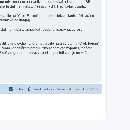
mapu privremenog pohranjivanja datoteka] od strane phpBB
ija [u daljnjem tekstu: “session-id”]. Treći kolačić sadrži
racije na “CroL Forum”, u daljnjem tekstu: korisnički račun),
risničko postanje)].
u daljnjem tekstu: zaporka] i osobnu, ispravnu, adresu
ititi samo ovdje na forumu. Imajte na umu da niti “CroL Forum”
a u svom korisničkom profilu. Ako zaboravite zaporku, možete
 softver generirati novu zaporku i poslati vam je na vašu
Kontakt
Izbrišite kolačiće
Vremenska zona:
UTC+01:00