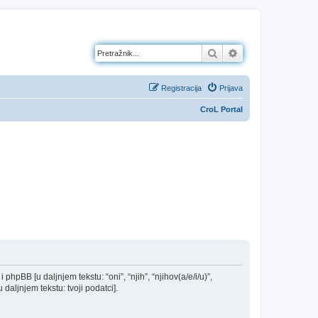
Pretražnik
Napredno pretraž
Registracija
Prijava
CroL Portal
 phpBB [u daljnjem tekstu: “oni”, “njih”, “njihov(a/e/i/u)”,
daljnjem tekstu: tvoji podatci].