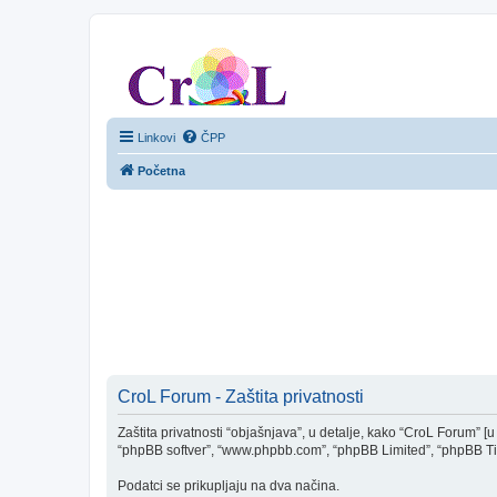
CroL Forum
Linkovi
ČPP
Početna
CroL Forum - Zaštita privatnosti
Zaštita privatnosti “objašnjava”, u detalje, kako “CroL Forum” [u d
“phpBB softver”, “www.phpbb.com”, “phpBB Limited”, “phpBB Tim(ov
Podatci se prikupljaju na dva načina.