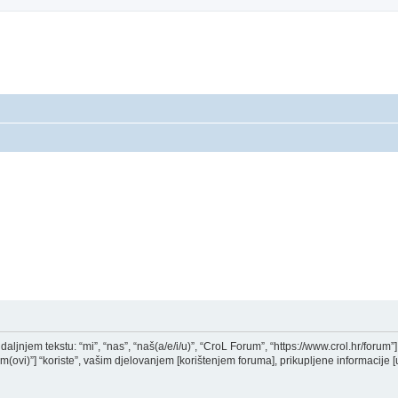
aljnjem tekstu: “mi”, “nas”, “naš(a/e/i/u)”, “CroL Forum”, “https://www.crol.hr/forum”] i
i)”] “koriste”, vašim djelovanjem [korištenjem foruma], prikupljene informacije [u 