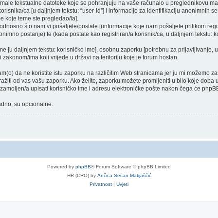
a [male tekstualne datoteke koje se pohranjuju na vaše računalo u preglednikovu 
orisnika/ca [u daljnjem tekstu: “user-id”] i informacije za identifikaciju anonimnih ses
e koje teme ste pregledao/la].
dnosno što nam vi pošaljete/postate [(informacije koje nam pošaljete prilikom regist
nimno postanje) te (kada postate kao registriran/a korisnik/ca, u daljnjem tekstu: ko
ime [u daljnjem tekstu: korisničko ime], osobnu zaporku [potrebnu za prijavljivanje, 
i zakonom/ima koji vrijede u državi na teritoriju koje je forum hostan.
o) da ne koristite istu zaporku na različitim Web stranicama jer ju mi možemo zašt
tražiti od vas vašu zaporku. Ako želite, zaporku možete promijeniti u bilo koje dob
e zamoljen/a upisati korisničko ime i adresu elektroničke pošte nakon čega će phpBB
nadno, su opcionalne.
Powered by
phpBB
® Forum Software © phpBB Limited
HR (CRO) by
Ančica Sečan Matijaščić
Privatnost
|
Uvjeti