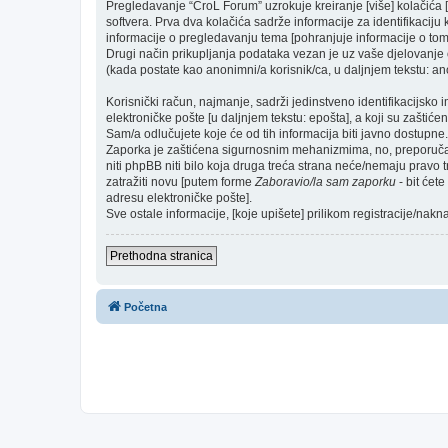
Pregledavanje “CroL Forum” uzrokuje kreiranje [više] kolačić
softvera. Prva dva kolačića sadrže informacije za identifikaciju k
informacije o pregledavanju tema [pohranjuje informacije o tom
Drugi način prikupljanja podataka vezan je uz vaše djelovanje o
(kada postate kao anonimni/a korisnik/ca, u daljnjem tekstu: ano
Korisnički račun, najmanje, sadrži jedinstveno identifikacijsko 
elektroničke pošte [u daljnjem tekstu: epošta], a koji su zaštićen
Sam/a odlučujete koje će od tih informacija biti javno dostupne.
Zaporka je zaštićena sigurnosnim mehanizmima, no, preporučam(
niti phpBB niti bilo koja druga treća strana neće/nemaju pravo 
zatražiti novu [putem forme
Zaboravio/la sam zaporku
- bit ćet
adresu elektroničke pošte].
Sve ostale informacije, [koje upišete] prilikom registracije/nak
Prethodna stranica
Početna