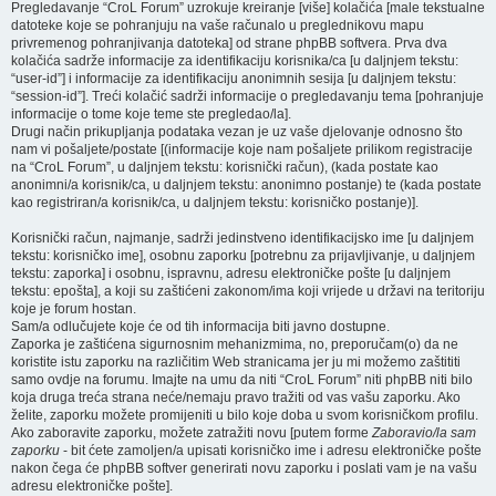
Pregledavanje “CroL Forum” uzrokuje kreiranje [više] kolačića [male tekstualne
datoteke koje se pohranjuju na vaše računalo u preglednikovu mapu
privremenog pohranjivanja datoteka] od strane phpBB softvera. Prva dva
kolačića sadrže informacije za identifikaciju korisnika/ca [u daljnjem tekstu:
“user-id”] i informacije za identifikaciju anonimnih sesija [u daljnjem tekstu:
“session-id”]. Treći kolačić sadrži informacije o pregledavanju tema [pohranjuje
informacije o tome koje teme ste pregledao/la].
Drugi način prikupljanja podataka vezan je uz vaše djelovanje odnosno što
nam vi pošaljete/postate [(informacije koje nam pošaljete prilikom registracije
na “CroL Forum”, u daljnjem tekstu: korisnički račun), (kada postate kao
anonimni/a korisnik/ca, u daljnjem tekstu: anonimno postanje) te (kada postate
kao registriran/a korisnik/ca, u daljnjem tekstu: korisničko postanje)].
Korisnički račun, najmanje, sadrži jedinstveno identifikacijsko ime [u daljnjem
tekstu: korisničko ime], osobnu zaporku [potrebnu za prijavljivanje, u daljnjem
tekstu: zaporka] i osobnu, ispravnu, adresu elektroničke pošte [u daljnjem
tekstu: epošta], a koji su zaštićeni zakonom/ima koji vrijede u državi na teritoriju
koje je forum hostan.
Sam/a odlučujete koje će od tih informacija biti javno dostupne.
Zaporka je zaštićena sigurnosnim mehanizmima, no, preporučam(o) da ne
koristite istu zaporku na različitim Web stranicama jer ju mi možemo zaštititi
samo ovdje na forumu. Imajte na umu da niti “CroL Forum” niti phpBB niti bilo
koja druga treća strana neće/nemaju pravo tražiti od vas vašu zaporku. Ako
želite, zaporku možete promijeniti u bilo koje doba u svom korisničkom profilu.
Ako zaboravite zaporku, možete zatražiti novu [putem forme
Zaboravio/la sam
zaporku
- bit ćete zamoljen/a upisati korisničko ime i adresu elektroničke pošte
nakon čega će phpBB softver generirati novu zaporku i poslati vam je na vašu
adresu elektroničke pošte].