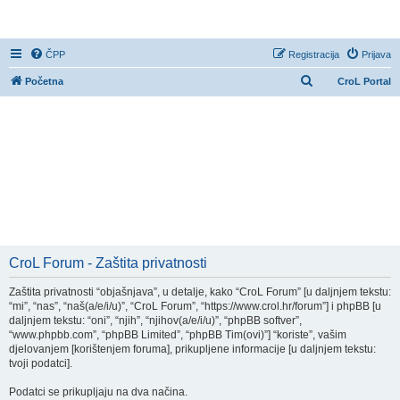
CroL Forum
ČPP
Registracija
Prijava
P
Početna
CroL Portal
r
e
t
r
a
ž
n
i
CroL Forum - Zaštita privatnosti
k
Zaštita privatnosti “objašnjava”, u detalje, kako “CroL Forum” [u daljnjem tekstu:
“mi”, “nas”, “naš(a/e/i/u)”, “CroL Forum”, “https://www.crol.hr/forum”] i phpBB [u
daljnjem tekstu: “oni”, “njih”, “njihov(a/e/i/u)”, “phpBB softver”,
“www.phpbb.com”, “phpBB Limited”, “phpBB Tim(ovi)”] “koriste”, vašim
djelovanjem [korištenjem foruma], prikupljene informacije [u daljnjem tekstu:
tvoji podatci].
Podatci se prikupljaju na dva načina.