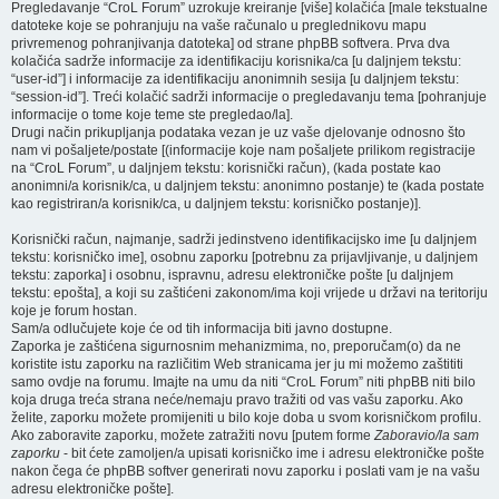
Pregledavanje “CroL Forum” uzrokuje kreiranje [više] kolačića [male tekstualne
datoteke koje se pohranjuju na vaše računalo u preglednikovu mapu
privremenog pohranjivanja datoteka] od strane phpBB softvera. Prva dva
kolačića sadrže informacije za identifikaciju korisnika/ca [u daljnjem tekstu:
“user-id”] i informacije za identifikaciju anonimnih sesija [u daljnjem tekstu:
“session-id”]. Treći kolačić sadrži informacije o pregledavanju tema [pohranjuje
informacije o tome koje teme ste pregledao/la].
Drugi način prikupljanja podataka vezan je uz vaše djelovanje odnosno što
nam vi pošaljete/postate [(informacije koje nam pošaljete prilikom registracije
na “CroL Forum”, u daljnjem tekstu: korisnički račun), (kada postate kao
anonimni/a korisnik/ca, u daljnjem tekstu: anonimno postanje) te (kada postate
kao registriran/a korisnik/ca, u daljnjem tekstu: korisničko postanje)].
Korisnički račun, najmanje, sadrži jedinstveno identifikacijsko ime [u daljnjem
tekstu: korisničko ime], osobnu zaporku [potrebnu za prijavljivanje, u daljnjem
tekstu: zaporka] i osobnu, ispravnu, adresu elektroničke pošte [u daljnjem
tekstu: epošta], a koji su zaštićeni zakonom/ima koji vrijede u državi na teritoriju
koje je forum hostan.
Sam/a odlučujete koje će od tih informacija biti javno dostupne.
Zaporka je zaštićena sigurnosnim mehanizmima, no, preporučam(o) da ne
koristite istu zaporku na različitim Web stranicama jer ju mi možemo zaštititi
samo ovdje na forumu. Imajte na umu da niti “CroL Forum” niti phpBB niti bilo
koja druga treća strana neće/nemaju pravo tražiti od vas vašu zaporku. Ako
želite, zaporku možete promijeniti u bilo koje doba u svom korisničkom profilu.
Ako zaboravite zaporku, možete zatražiti novu [putem forme
Zaboravio/la sam
zaporku
- bit ćete zamoljen/a upisati korisničko ime i adresu elektroničke pošte
nakon čega će phpBB softver generirati novu zaporku i poslati vam je na vašu
adresu elektroničke pošte].