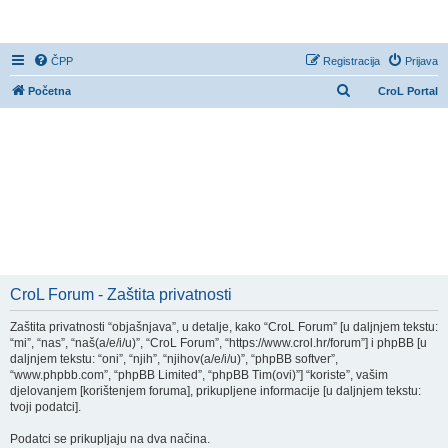
CroL Forum
ČPP
Registracija
Prijava
P
Početna
CroL Portal
r
e
t
r
a
ž
n
i
CroL Forum - Zaštita privatnosti
k
Zaštita privatnosti “objašnjava”, u detalje, kako “CroL Forum” [u daljnjem tekstu:
“mi”, “nas”, “naš(a/e/i/u)”, “CroL Forum”, “https://www.crol.hr/forum”] i phpBB [u
daljnjem tekstu: “oni”, “njih”, “njihov(a/e/i/u)”, “phpBB softver”,
“www.phpbb.com”, “phpBB Limited”, “phpBB Tim(ovi)”] “koriste”, vašim
djelovanjem [korištenjem foruma], prikupljene informacije [u daljnjem tekstu:
tvoji podatci].
Podatci se prikupljaju na dva načina.