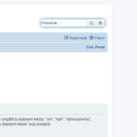
Pretražnik
Napredno pretraž
Registracija
Prijava
CroL Portal
 phpBB [u daljnjem tekstu: “oni”, “njih”, “njihov(a/e/i/u)”,
daljnjem tekstu: tvoji podatci].