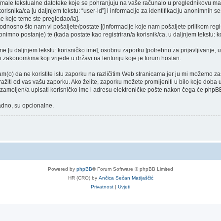
a [male tekstualne datoteke koje se pohranjuju na vaše računalo u preglednikovu 
orisnika/ca [u daljnjem tekstu: “user-id”] i informacije za identifikaciju anonimnih ses
e koje teme ste pregledao/la].
dnosno što nam vi pošaljete/postate [(informacije koje nam pošaljete prilikom regist
nimno postanje) te (kada postate kao registriran/a korisnik/ca, u daljnjem tekstu: ko
ime [u daljnjem tekstu: korisničko ime], osobnu zaporku [potrebnu za prijavljivanje, 
i zakonom/ima koji vrijede u državi na teritoriju koje je forum hostan.
o) da ne koristite istu zaporku na različitim Web stranicama jer ju mi možemo zašt
tražiti od vas vašu zaporku. Ako želite, zaporku možete promijeniti u bilo koje dob
e zamoljen/a upisati korisničko ime i adresu elektroničke pošte nakon čega će phpBB
nadno, su opcionalne.
Powered by
phpBB
® Forum Software © phpBB Limited
HR (CRO) by
Ančica Sečan Matijaščić
Privatnost
|
Uvjeti