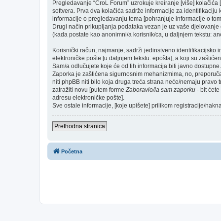
Pregledavanje “CroL Forum” uzrokuje kreiranje [više] kolačić
softvera. Prva dva kolačića sadrže informacije za identifikaciju k
informacije o pregledavanju tema [pohranjuje informacije o tom
Drugi način prikupljanja podataka vezan je uz vaše djelovanje o
(kada postate kao anonimni/a korisnik/ca, u daljnjem tekstu: ano
Korisnički račun, najmanje, sadrži jedinstveno identifikacijsko 
elektroničke pošte [u daljnjem tekstu: epošta], a koji su zaštićen
Sam/a odlučujete koje će od tih informacija biti javno dostupne.
Zaporka je zaštićena sigurnosnim mehanizmima, no, preporučam(
niti phpBB niti bilo koja druga treća strana neće/nemaju pravo 
zatražiti novu [putem forme
Zaboravio/la sam zaporku
- bit ćet
adresu elektroničke pošte].
Sve ostale informacije, [koje upišete] prilikom registracije/nak
Prethodna stranica
Početna