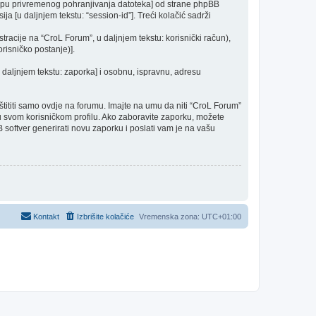
mapu privremenog pohranjivanja datoteka] od strane phpBB
ija [u daljnjem tekstu: “session-id”]. Treći kolačić sadrži
racije na “CroL Forum”, u daljnjem tekstu: korisnički račun),
risničko postanje)].
u daljnjem tekstu: zaporka] i osobnu, ispravnu, adresu
ititi samo ovdje na forumu. Imajte na umu da niti “CroL Forum”
a u svom korisničkom profilu. Ako zaboravite zaporku, možete
 softver generirati novu zaporku i poslati vam je na vašu
Kontakt
Izbrišite kolačiće
Vremenska zona:
UTC+01:00