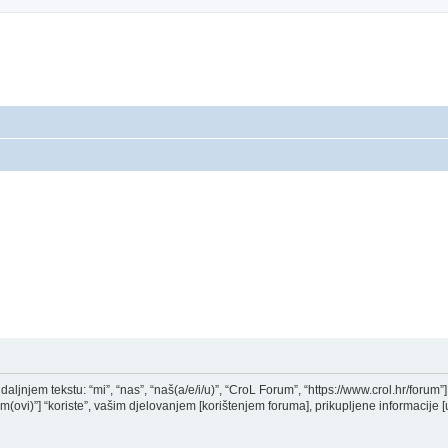
aljnjem tekstu: “mi”, “nas”, “naš(a/e/i/u)”, “CroL Forum”, “https://www.crol.hr/forum”] i
i)”] “koriste”, vašim djelovanjem [korištenjem foruma], prikupljene informacije [u 