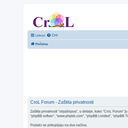
CroL Forum
Linkovi
ČPP
Početna
CroL Forum - Zaštita privatnosti
Zaštita privatnosti “objašnjava”, u detalje, kako “CroL Forum” [u d
“phpBB softver”, “www.phpbb.com”, “phpBB Limited”, “phpBB Tim(ov
Podatci se prikupljaju na dva načina.