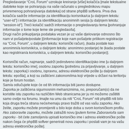
Pregledavanje “CroL Forum” uzrokuje kreiranje [više] kolačića [male tekstualne
datoteke koje se pohranjuju na vaše računalo u preglednikovu mapu
privremenog pohranjivanja datoteka] od strane phpBB softvera. Prva dva
kolačića sadrže informacije za identifikaciju korisnika/ca [u daljnjem tekstu:
“user-id”] i informacije za identifikaciju anonimnih sesija [u daljnjem tekstu:
“session-id”]. Treći kolačić sadrži informacije o pregledavanju tema [pohranjuje
informacije o tome koje teme ste pregledao/la].
Drugi način prikupljanja podataka vezan je uz vaše djelovanje odnosno što
nam vi pošaljete/postate [(informacije koje nam pošaljete prilikom registracije
na “CroL Forum”, u daljnjem tekstu: korisnički račun), (kada postate kao
anonimni/a korisnik/ca, u daljnjem tekstu: anonimno postanje) te (kada postate
kao registriran/a korisnik/ca, u daljnjem tekstu: korisničko postanje)].
Korisnički račun, najmanje, sadrži jedinstveno identifikacijsko ime [u daljnjem
tekstu: korisničko ime], osobnu zaporku [potrebnu za prijavljivanje, u daljnjem
tekstu: zaporka] i osobnu, ispravnu, adresu elektroničke pošte [u daljnjem
tekstu: epošta], a koji su zaštićeni zakonom/ima koji vrijede u državi na teritoriju
koje je forum hostan.
Sam/a odlučujete koje će od tih informacija biti javno dostupne.
Zaporka je zaštićena sigurnosnim mehanizmima, no, preporučam(o) da ne
koristite istu zaporku na različitim Web stranicama jer ju mi možemo zaštititi
samo ovdje na forumu. Imajte na umu da niti “CroL Forum” niti phpBB niti bilo
koja druga treća strana neće/nemaju pravo tražiti od vas vašu zaporku. Ako
želite, zaporku možete promijeniti u bilo koje doba u svom korisničkom profilu.
Ako zaboravite zaporku, možete zatražiti novu [putem forme
Zaboravio/la sam
zaporku
- bit ćete zamoljen/a upisati korisničko ime i adresu elektroničke pošte
nakon čega će phpBB softver generirati novu zaporku i poslati vam je na vašu
adresu elektroničke pošte].