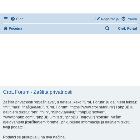
CroL Forum
ČPP
Registracija
Prijava
P
Početna
CroL Portal
r
e
t
r
a
ž
n
i
CroL Forum - Zaštita privatnosti
k
Zaštita privatnosti “objašnjava”, u detalje, kako “CroL Forum” [u daljnjem tekstu:
“mi”, “nas”, “naš(a/e/i/u)”, “CroL Forum”, “https://www.crol.hr/forum”] i phpBB [u
daljnjem tekstu: “oni”, “njih”, “njihov(a/e/i/u)”, “phpBB softver”,
“www.phpbb.com”, “phpBB Limited”, “phpBB Tim(ovi)”] “koriste”, vašim
djelovanjem [korištenjem foruma], prikupljene informacije [u daljnjem tekstu:
tvoji podatci].
Podatci se prikupljaju na dva načina.