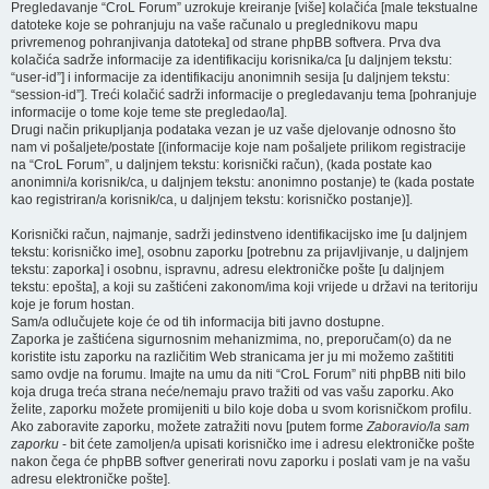
Pregledavanje “CroL Forum” uzrokuje kreiranje [više] kolačića [male tekstualne
datoteke koje se pohranjuju na vaše računalo u preglednikovu mapu
privremenog pohranjivanja datoteka] od strane phpBB softvera. Prva dva
kolačića sadrže informacije za identifikaciju korisnika/ca [u daljnjem tekstu:
“user-id”] i informacije za identifikaciju anonimnih sesija [u daljnjem tekstu:
“session-id”]. Treći kolačić sadrži informacije o pregledavanju tema [pohranjuje
informacije o tome koje teme ste pregledao/la].
Drugi način prikupljanja podataka vezan je uz vaše djelovanje odnosno što
nam vi pošaljete/postate [(informacije koje nam pošaljete prilikom registracije
na “CroL Forum”, u daljnjem tekstu: korisnički račun), (kada postate kao
anonimni/a korisnik/ca, u daljnjem tekstu: anonimno postanje) te (kada postate
kao registriran/a korisnik/ca, u daljnjem tekstu: korisničko postanje)].
Korisnički račun, najmanje, sadrži jedinstveno identifikacijsko ime [u daljnjem
tekstu: korisničko ime], osobnu zaporku [potrebnu za prijavljivanje, u daljnjem
tekstu: zaporka] i osobnu, ispravnu, adresu elektroničke pošte [u daljnjem
tekstu: epošta], a koji su zaštićeni zakonom/ima koji vrijede u državi na teritoriju
koje je forum hostan.
Sam/a odlučujete koje će od tih informacija biti javno dostupne.
Zaporka je zaštićena sigurnosnim mehanizmima, no, preporučam(o) da ne
koristite istu zaporku na različitim Web stranicama jer ju mi možemo zaštititi
samo ovdje na forumu. Imajte na umu da niti “CroL Forum” niti phpBB niti bilo
koja druga treća strana neće/nemaju pravo tražiti od vas vašu zaporku. Ako
želite, zaporku možete promijeniti u bilo koje doba u svom korisničkom profilu.
Ako zaboravite zaporku, možete zatražiti novu [putem forme
Zaboravio/la sam
zaporku
- bit ćete zamoljen/a upisati korisničko ime i adresu elektroničke pošte
nakon čega će phpBB softver generirati novu zaporku i poslati vam je na vašu
adresu elektroničke pošte].