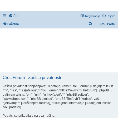
CroL Forum
ČPP
Registracija
Prijava
P
Početna
CroL Portal
r
e
t
r
a
ž
n
i
CroL Forum - Zaštita privatnosti
k
Zaštita privatnosti “objašnjava”, u detalje, kako “CroL Forum” [u daljnjem tekstu:
“mi”, “nas”, “naš(a/e/i/u)”, “CroL Forum”, “https://www.crol.hr/forum”] i phpBB [u
daljnjem tekstu: “oni”, “njih”, “njihov(a/e/i/u)”, “phpBB softver”,
“www.phpbb.com”, “phpBB Limited”, “phpBB Tim(ovi)”] “koriste”, vašim
djelovanjem [korištenjem foruma], prikupljene informacije [u daljnjem tekstu:
tvoji podatci].
Podatci se prikupljaju na dva načina.