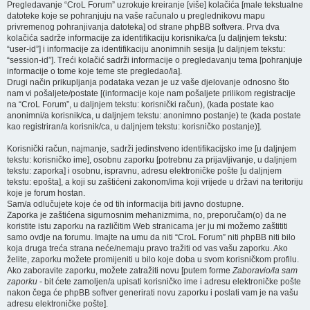
Pregledavanje “CroL Forum” uzrokuje kreiranje [više] kolačića [male tekstualne
datoteke koje se pohranjuju na vaše računalo u preglednikovu mapu
privremenog pohranjivanja datoteka] od strane phpBB softvera. Prva dva
kolačića sadrže informacije za identifikaciju korisnika/ca [u daljnjem tekstu:
“user-id”] i informacije za identifikaciju anonimnih sesija [u daljnjem tekstu:
“session-id”]. Treći kolačić sadrži informacije o pregledavanju tema [pohranjuje
informacije o tome koje teme ste pregledao/la].
Drugi način prikupljanja podataka vezan je uz vaše djelovanje odnosno što
nam vi pošaljete/postate [(informacije koje nam pošaljete prilikom registracije
na “CroL Forum”, u daljnjem tekstu: korisnički račun), (kada postate kao
anonimni/a korisnik/ca, u daljnjem tekstu: anonimno postanje) te (kada postate
kao registriran/a korisnik/ca, u daljnjem tekstu: korisničko postanje)].
Korisnički račun, najmanje, sadrži jedinstveno identifikacijsko ime [u daljnjem
tekstu: korisničko ime], osobnu zaporku [potrebnu za prijavljivanje, u daljnjem
tekstu: zaporka] i osobnu, ispravnu, adresu elektroničke pošte [u daljnjem
tekstu: epošta], a koji su zaštićeni zakonom/ima koji vrijede u državi na teritoriju
koje je forum hostan.
Sam/a odlučujete koje će od tih informacija biti javno dostupne.
Zaporka je zaštićena sigurnosnim mehanizmima, no, preporučam(o) da ne
koristite istu zaporku na različitim Web stranicama jer ju mi možemo zaštititi
samo ovdje na forumu. Imajte na umu da niti “CroL Forum” niti phpBB niti bilo
koja druga treća strana neće/nemaju pravo tražiti od vas vašu zaporku. Ako
želite, zaporku možete promijeniti u bilo koje doba u svom korisničkom profilu.
Ako zaboravite zaporku, možete zatražiti novu [putem forme
Zaboravio/la sam
zaporku
- bit ćete zamoljen/a upisati korisničko ime i adresu elektroničke pošte
nakon čega će phpBB softver generirati novu zaporku i poslati vam je na vašu
adresu elektroničke pošte].